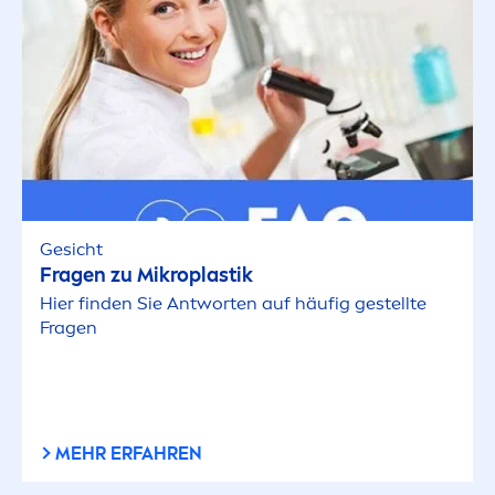
Sehr trockene Haut
Sensible Haut
Trockene Haut
Unreine Haut
Gesicht
Fragen zu Mikroplastik
AUSGEWÄHLTE FILTER
Hier finden Sie Antworten auf häufig gestellte
Fragen
MEHR ERFAHREN