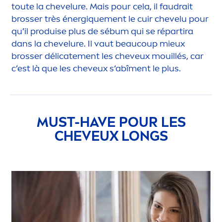
toute la chevelure. Mais pour cela, il faudrait
brosser très énerg
iq
ue
men
t le cuir chevelu pour
qu’il produise plus de sébum qui se répartira
dans la chevelure. Il vaut beaucoup mieux
brosser délicate
men
t les cheveux mouillés, car
c’est là que les cheveux s‘abî
men
t le plus.
MUST-HAVE POUR LES
CHEVEUX LONGS