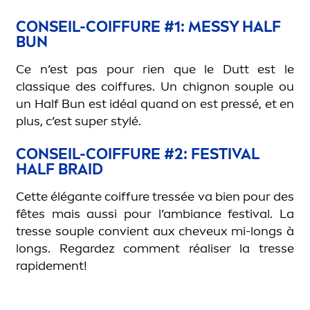
CONSEIL-COIFFURE #1: MESSY HALF
BUN
Ce
n‘est
pas
pour
rien
que
le Dutt
est
le
class
iq
ue
des
coiffures
.
Un
chignon
souple
ou
un
Half
Bun
est
idéal
quand
on
est
pressé
, et en
plus,
c‘est
super
stylé
.
CONSEIL-COIFFURE #2: FESTIVAL
HALF BRAID
Cette
élégante
coiffure
tressée
va
bien
pour
des
fêtes
mais
aussi
pour
l‘ambiance
festival
. La
tresse
souple
convient
aux
cheveux
mi-
longs
à
longs
.
Regardez
com
men
t
réaliser
la
tresse
rapide
men
t
!