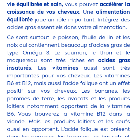
vie équilibrée et sain,
vous pouvez
accélérer la
croissance de vos cheveux
. Une
ali
men
tation
équilibrée
joue un rôle important. Intégrez des
acides gras essentiels dans votre ali
men
tation.
Ce sont surtout le poisson, l’huile de lin et les
noix qui contiennent beaucoup d’acides gras de
type Oméga 3. Le saumon, le thon et le
maquereau sont très riches en
acides gras
insaturés
. Les
vitamin
es
aussi sont très
importantes pour vos cheveux. Les
vitamin
es
B6 et B12, mais aussi l’acide fol
iq
ue ont un effet
positif sur vos cheveux. Les bananes, les
pommes de terre, les avocats et les produits
laitiers notam
men
t apportent de la
vitamin
e
B6. Vous trouverez la
vitamin
e B12 dans la
viande. Mais les produits laitiers et les œufs
aussi en apportent. L’acide fol
iq
ue est présent
dans les agrumes, les tomates, les haricots et