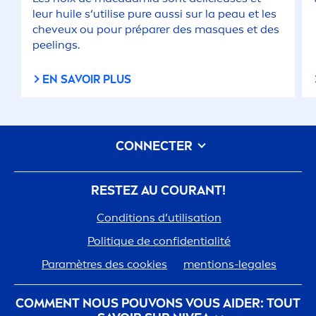
leur huile s‘utilise
pure
aussi sur la peau et les
cheveux ou pour préparer des masques et des
peelings.
EN SAVOIR PLUS
CONNECTER
RESTEZ AU COURANT!
Conditions d’utilisation
Polit
iq
ue de confidentialité
Paramètres des cookies
men
tions-legales
COM
MEN
T NOUS POUVONS VOUS AIDER: TOUT