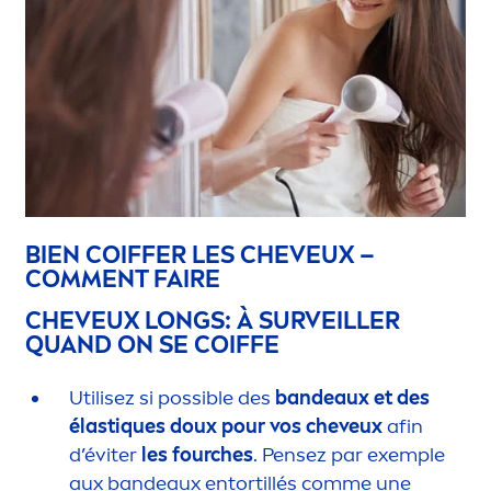
BIEN COIFFER LES CHEVEUX –
COM
MEN
T FAIRE
CHEVEUX LONGS: À SURVEILLER
QUAND ON SE COIFFE
Utilisez si possible des
bandeaux et des
élast
iq
ues doux pour vos cheveux
afin
d’éviter
les fourches
. Pensez par exemple
aux bandeaux entortillés comme une