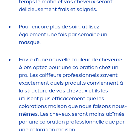
temps le matin et vos cheveux seront
délicieuse
men
t frais et soignés.
Pour encore plus de soin, utilisez
égale
men
t une fois par semaine un
masque.
Envie d’une nouvelle couleur de cheveux?
Alors optez pour une
color
ation chez un
pro. Les coiffeurs professionnels savent
exacte
men
t quels produits conviennent à
la structure de vos cheveux et ils les
utilisent plus efficace
men
t que les
color
ations maison que nous faisons nous-
mêmes. Les cheveux seront moins abîmés
par une
color
ation professionnelle que par
une
color
ation maison.