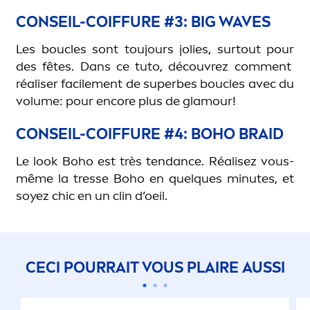
CONSEIL-COIFFURE #3: BIG WAVES
Les
boucles
sont
toujours
jolies
,
surtout
pour
des
fêtes
. Dans
ce
tuto
,
découvrez
com
men
t
réaliser
facile
men
t
de superbes
boucles
avec
du
volume
:
pour
encore
plus de
glamour
!
CONSEIL-COIFFURE #4: BOHO BRAID
Le
look
Boho
est
très
tendance
.
Réalisez
vous-
même
la
tresse
Boho
en
quelques
minutes
, et
soyez
chic en
un
clin
d‘oeil
.
CECI POURRAIT VOUS PLAIRE AUSSI