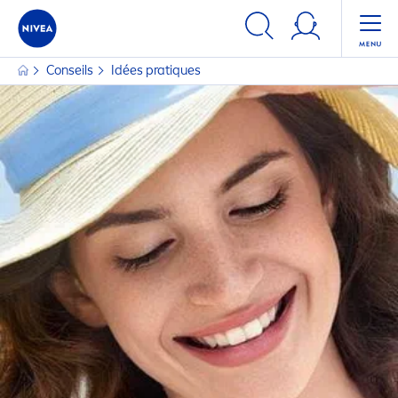
Conseils
Idées prat
iq
ues