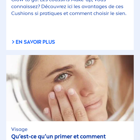
connaissez? Découvrez ici les avantages de ces
Cushions si prat
iq
ues et com
men
t choisir le sien.
EN SAVOIR PLUS
Visage
Qu‘est-ce qu‘un primer et com
men
t