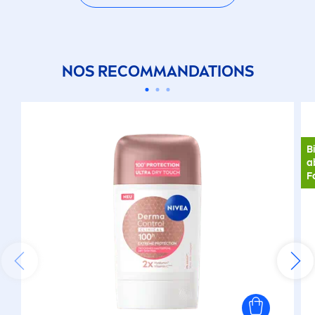
NOS RECOMMANDATIONS
B
a
F