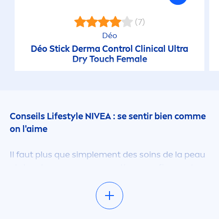
(7)
Déo
Déo Stick Derma Control Clinical Ultra
Dry Touch Female
Conseils Lifestyle
NIVEA
: se sentir bien comme
on l'aime
Il faut plus que simple
men
t des soins de la peau
et des cheveux pour se sentir en confiance et
bien dans sa peau. Notre mode de vie a une
grande influence sur notre bien-être. Lorsque
nous sommes heureux, il est impossible de
l'ignorer, notre attitude positive envers la vie et