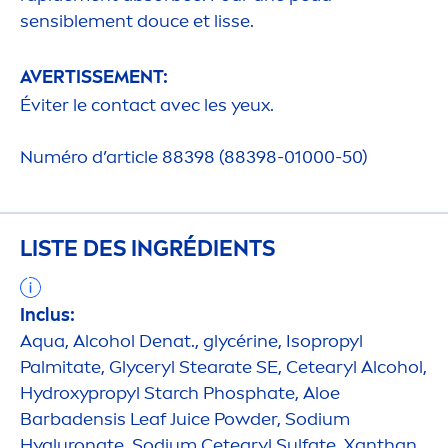
sensible
men
t douce et lisse.
AVERTISSE
MEN
T:
Éviter le contact avec les yeux.
Numéro d’article 88398 (88398-01000-50)
LISTE DES INGRÉDIENTS
Inclus:
Aqua
, Alcohol Denat., glycérine, Isopropyl
Palmitate, Glyceryl Stearate SE, Cetearyl Alcohol,
Hydro
xypropyl Starch Phosphate, Aloe
Barbadensis Leaf Juice Powder, Sodium
Hyaluron
ate, Sodium Cetearyl Sulfate, Xanthan