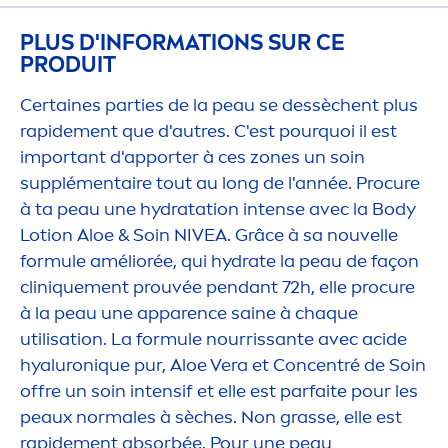
PLUS D'INFORMATIONS SUR CE
PRODUIT
Certaines parties de la peau se dessèchent plus
rapide
men
t que d'autres. C'est pourquoi il est
important d'apporter à ces zones un soin
supplé
men
taire tout au long de l'année. Procure
à ta peau une
hydra
tation intense avec la Body
Lotion Aloe & Soin
NIVEA
. Grâce à sa nouvelle
formule améliorée, qui
hydra
te la peau de façon
clin
iq
ue
men
t prouvée pendant 72h, elle procure
à la peau une apparence saine à chaque
utilisation. La formule nourrissante avec acide
hyaluron
iq
ue pur, Aloe Vera et Concentré de Soin
offre un soin intensif et elle est parfaite pour les
peaux normales à sèches. Non grasse, elle est
rapide
men
t absorbée. Pour une peau