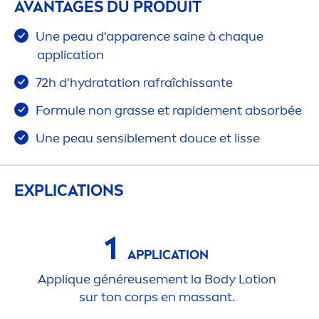
AVANTAGES DU PRODUIT
Une peau d'apparence saine à chaque
application
72h d'
hydra
tation rafraîchissante
Formule non grasse et rapide
men
t absorbée
Une peau sensible
men
t douce et lisse
EXPLICATIONS
1
APPLICATION
Appl
iq
ue généreuse
men
t la Body Lotion
sur ton corps en massant.