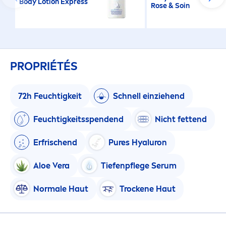
Body Lotion Express
Rose
& Soin
PROPRIÉTÉS
72h Feuchtigkeit
Schnell einziehend
Feuchtigkeitsspendend
Nicht fettend
Erfrischend
Pure
s
Hyaluron
Aloe Vera
Tiefenpflege Serum
Normale Haut
T
rock
ene Haut