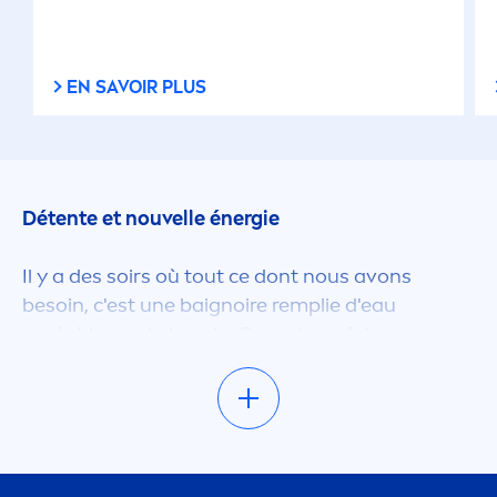
EN SAVOIR PLUS
Détente et nouvelle énergie
Il y a des soirs où tout ce dont nous avons
besoin, c'est une baignoire remplie d'eau
agréable
men
t chaude. Quand une fois encore,
c'était l'agitation au bureau ou après deux
heures sur un terrain à encourager les petits et
grands héros du foot par des températures
négatives. Un bain relaxant avec un bon produit
nous réchauffe rapide
men
t, réveille notre bonne