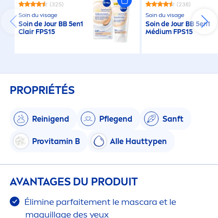
(325)
(238)
Soin du visage
Soin du visage
Soin de Jour BB 5en1
Soin de Jour BB 5en1
Clair FPS15
Médium FPS15
PROPRIÉTÉS
Reinigend
Pflegend
Sanft
Pro
vitamin
B
Alle Hauttypen
AVANTAGES DU PRODUIT
Élimine parfaite
men
t le mascara et le
maquillage des yeux