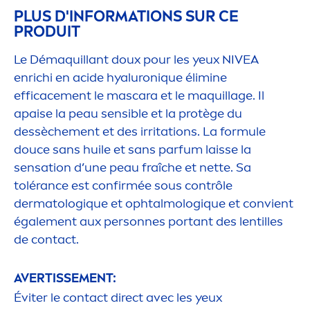
PLUS D'INFORMATIONS SUR CE
PRODUIT
Le Démaquillant doux pour les yeux
NIVEA
enrichi en acide
hyaluron
iq
ue élimine
efficace
men
t le mascara et le maquillage. Il
apaise la peau sensible et la protège du
dessèche
men
t et des irritations. La formule
douce sans huile et sans parfum laisse la
sensation
d’une peau fraîche et nette. Sa
tolérance est confirmée sous contrôle
dermatolog
iq
ue et ophtalmolog
iq
ue et convient
égale
men
t aux personnes portant des lentilles
de contact.
AVERTISSE
MEN
T:
Éviter le contact direct avec les yeux