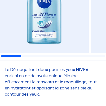
Le Démaquillant doux pour les yeux
NIVEA
enrichi en acide
hyaluron
iq
ue élimine
efficace
men
t le mascara et le maquillage, tout
en
hydra
tant et apaisant la zone sensible du
contour des yeux.