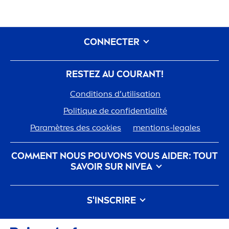
CONNECTER
RESTEZ AU COURANT!
Conditions d’utilisation
Polit
iq
ue de confidentialité
Paramètres des cookies
men
tions-legales
COM
MEN
T NOUS POUVONS VOUS AIDER: TOUT
SAVOIR SUR
NIVEA
nivea
-histoire
Carrières chez Beiersdorf
S'INSCRIRE
Notre philosophie
Contactez-nous