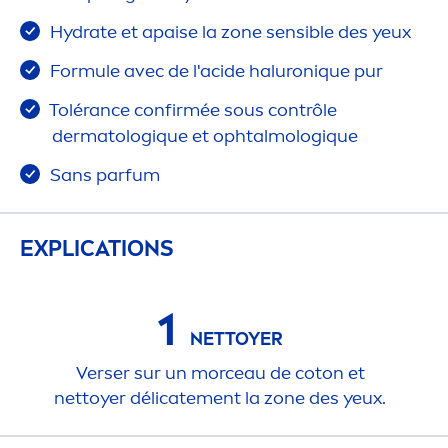
Hydra
te et apaise la zone sensible des yeux
Formule avec de l'acide haluron
iq
ue pur
Tolérance confirmée sous contrôle
dermatolog
iq
ue et ophtalmolog
iq
ue
Sans parfum
EXPLICATIONS
1
NETTOYER
Verser sur un morceau de coton et
nettoyer délicate
men
t la zone des yeux.