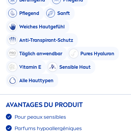
Pflegend
Sanft
Weiches Hautgefühl
Anti-Transpirant-Schutz
Täglich anwendbar
Pure
s
Hyaluron
Vitamin
E
Sensible Haut
Alle Hauttypen
AVANTAGES DU PRODUIT
Pour peaux sensibles
Parfums hypoallergén
iq
ues