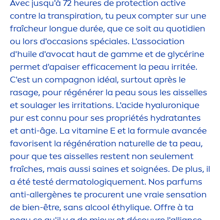
Avec jusqu'à 72 heures de
protect
ion
active
contre la transpiration, tu peux compter sur une
fraîcheur longue durée, que ce soit au quotidien
ou lors d'occasions spéciales. L'association
d'huile d'avocat haut de gamme et de glycérine
permet d'apaiser efficace
men
t la peau irritée.
C'est un compagnon idéal, surtout après le
rasage, pour régénérer la peau sous les aisselles
et soulager les irritations. L'acide
hyaluron
iq
ue
pur est connu pour ses propriétés
hydra
tantes
et anti-âge. La
vitamin
e E et la formule avancée
favorisent la régénération naturelle de ta peau,
pour que tes aisselles restent non seule
men
t
fraîches, mais aussi saines et soignées. De plus, il
a été testé dermatolog
iq
ue
men
t. Nos parfums
anti-allergènes te procurent une vraie
sensation
de bien-être, sans al
cool
éthyl
iq
ue. Offre à ta