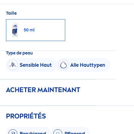
sensation
d'une peau saine. Pour les peaux
sensibles, avec un parfum hypoallergén
iq
ue.
Taille
50 ml
Type de peau
Sensible Haut
Alle Hauttypen
ACHETER MAINTENANT
PROPRIÉTÉS
Beruhigend
Pflegend