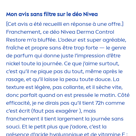
Mon avis sans filtre sur le déo
Nivea
[Cet avis a été recueilli en réponse à une offre.]
Franche
men
t, ce déo
Nivea
Derma Control
Restore m’a bluffée. L’odeur est super agréable,
fraîche et propre sans être trop forte — le genre
de parfum qui donne juste l’impression d’être
nickel toute la journée. Ce que j’aime surtout,
c’est qu’il ne p
iq
ue pas du tout, même après le
rasage, et qu’il laisse la peau toute douce. La
texture est légère, pas collante, et il sèche vite,
donc parfait quand on est pressée le matin. Côté
efficacité, je ne dirais pas qu’il tient 72h comme
c’est écrit (faut pas exagérer ), mais
franche
men
t il tient large
men
t la journée sans
souci. Et le petit plus que j’adore, c’est la
présence d’acide
hyaluron
iq
ue et de
vitamin
e E :