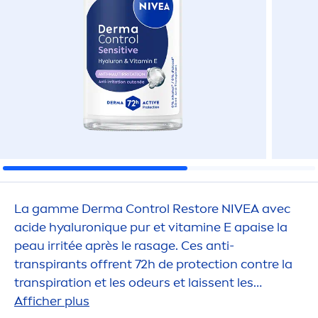
La gamme Derma Control Restore
NIVEA
avec
acide
hyaluron
iq
ue pur et
vitamin
e E apaise la
peau irritée après le rasage. Ces anti-
transpirants offrent 72h de
protect
ion contre la
transpiration et les odeurs et laissent les
aisselles plus douces et plus belles et la
Afficher plus