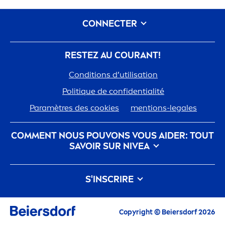
CONNECTER
RESTEZ AU COURANT!
Conditions d’utilisation
Polit
iq
ue de confidentialité
Paramètres des cookies
men
tions-legales
COM
MEN
T NOUS POUVONS VOUS AIDER: TOUT
SAVOIR SUR
NIVEA
nivea
-histoire
Carrières chez Beiersdorf
S'INSCRIRE
Notre philosophie
Contactez-nous
Tous les Highlights actuels, conseils de soin,
Copyright © Beiersdorf 2026
inspirations et offres