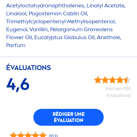
Acetylocta
hydro
naphthalenes, Linalyl Acetate,
Linalool, Pogostemon Cablin Oil,
Trimethylcyclopentenyl Methylisopentenol,
Eugenol, Vanillin, Pelargonium Graveolens
Flower Oil, Eucalyptus Globulus Oil, Anethole,
Parfum
ÉVALUATIONS
4,6
très bien (159
Evaluations)
RÉDIGER UNE
ÉVALUATION
(103)