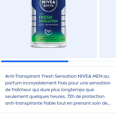
Anti-Transpirant
Fresh
Sensation
NIVEA
MEN
au
parfum incroyable
men
t frais pour une
sensation
de fraîcheur qui dure plus longtemps que
seule
men
t quelques heures. 72h de
protect
ion
anti-transpirante fiable tout en prenant soin de
ta peau.