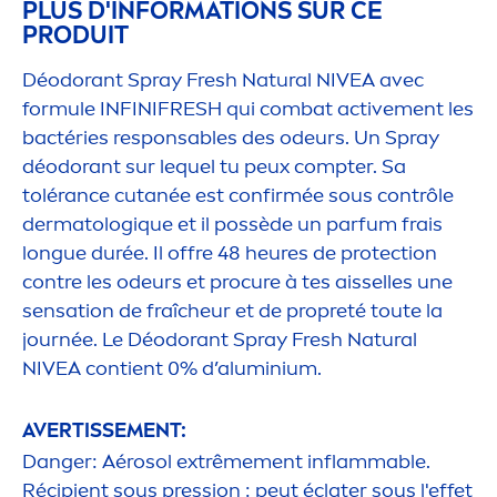
PLUS D'INFORMATIONS SUR CE
PRODUIT
Déodorant Spray
Fresh
Natural
NIVEA
avec
formule INFINI
FRESH
qui combat
active
men
t les
bactéries responsables des odeurs. Un Spray
déodorant sur lequel tu peux compter. Sa
tolérance cutanée est confirmée sous contrôle
dermatolog
iq
ue et il possède un parfum frais
longue durée. Il offre 48 heures de
protect
ion
contre les odeurs et procure à tes aisselles une
sensation
de fraîcheur et de propreté toute la
journée. Le Déodorant Spray
Fresh
Natural
NIVEA
contient 0% d’aluminium.
AVERTISSE
MEN
T:
Danger: Aérosol extrême
men
t inflammable.
Récipient sous pression : peut éclater sous l'effet