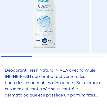
Déodorant
Fresh
Natural
NIVEA
avec formule
INFINI
FRESH
qui combat
active
men
t les
bactéries responsables des odeurs. Sa tolérance
cutanée est confirmée sous contrôle
dermatolog
iq
ue et il possède un parfum frais
longue durée.