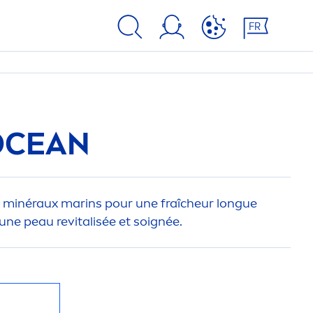
FR
CEAN
 minéraux marins pour une fraîcheur longue
une peau re
vital
isée et soignée.