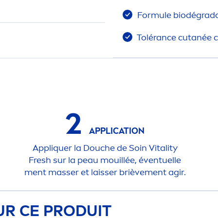
Formule biodégrada
Tolérance cutanée 
2
APPLICATION
Appl
iq
uer la Douche de Soin
Vital
ity
Fresh
sur la peau mouillée, éventuelle
men
t masser et laisser briève
men
t agir.
UR CE PRODUIT