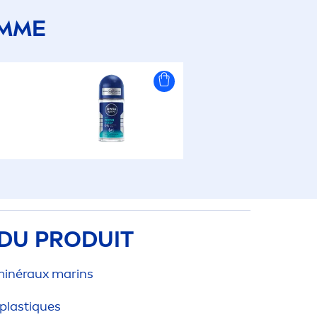
AMME
DU PRODUIT
inéraux marins
plast
iq
ues