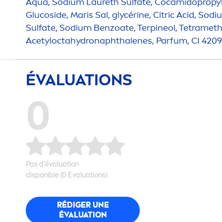
Aqua
, Sodium Laureth Sulfate, Cocamidopropyl
Glucoside, Maris Sal, glycérine, Citric Acid, So
Sulfate, Sodium Benzoate, Terpineol, Tetrameth
Acetylocta
hydro
naphthalenes, Parfum, CI 420
ÉVALUATIONS
0
Pas d'évaluation
disponible (0 Evaluations)
RÉDIGER UNE
ÉVALUATION