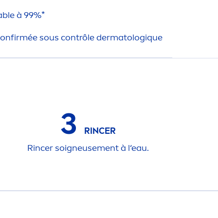
ble à 99%*
confirmée sous contrôle dermatolog
iq
ue
3
RINCER
Rincer soigneuse
men
t à l‘eau.