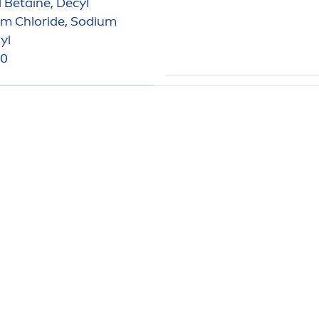
 Betaine, Decyl
dium Chloride, Sodium
yl
90