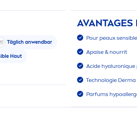
AVANTAGES 
Pour peaux sensibl
Täglich anwendbar
Apaise & nourrit
ible Haut
Acide
hyaluron
iq
ue 
Technologie Derma
Parfums hypoaller