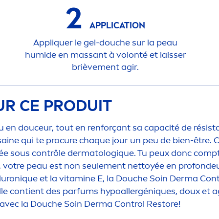
2
APPLICATION
Appl
iq
uer le gel-douche sur la peau
humide en massant à volonté et laisser
briève
men
t agir.
UR CE PRODUIT
en douceur, tout en renforçant sa capacité de résistan
saine qui te procure chaque jour un peu de bien-être.
mée sous contrôle dermatolog
iq
ue. Tu peux donc compte
 votre peau est non seule
men
t nettoyée en profondeu
luron
iq
ue et la
vitamin
e E, la Douche Soin Derma Cont
 elle contient des parfums hypoallergén
iq
ues, doux et a
 - avec la Douche Soin Derma Control Restore!