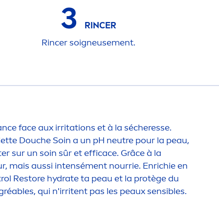
3
RINCER
Rincer soigneuse
men
t.
ce face aux irritations et à la sécheresse.
 Cette Douche Soin a un pH neutre pour la peau,
r sur un soin sûr et efficace. Grâce à la
r, mais aussi intensé
men
t nourrie. Enrichie en
rol Restore
hydra
te ta peau et la protège du
gréables, qui n'irritent pas les peaux sensibles.