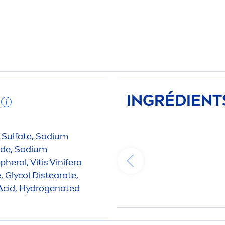
INGRÉDIENT
 Sulfate, Sodium
ide, Sodium
erol, Vitis Vinifera
, Glycol Distearate,
Acid,
Hydro
genated