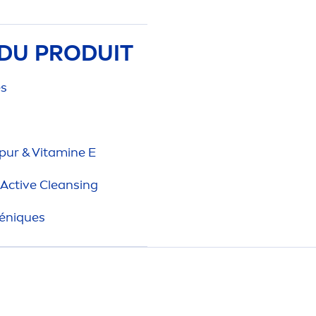
DU PRODUIT
es
pur &
Vitamin
e E
Active
Cleansing
gén
iq
ues