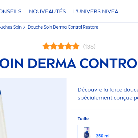
ONSEILS
NOUVEAUTÉS
L'UNIVERS
NIVEA
uches Soin
Douche Soin Derma Control Restore
(138)
OIN DERMA CONTRO
Découvre la force douc
spéciale
men
t conçue p
Taille
250 ml