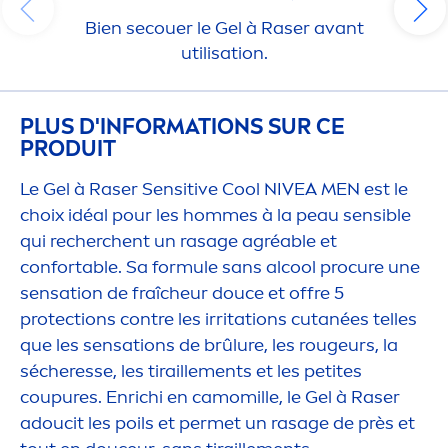
Bien secouer le Gel à Raser avant
utilisation.
PLUS D'INFORMATIONS SUR CE
PRODUIT
Le Gel à Raser
Sensitive
Cool
NIVEA
MEN
est le
choix idéal pour les hommes à la peau sensible
qui recherchent un rasage agréable et
confortable. Sa formule sans al
cool
procure une
sensation
de fraîcheur douce et offre 5
protect
ions contre les irritations cutanées telles
que les
sensation
s de brûlure, les rougeurs, la
sécheresse, les tiraille
men
ts et les petites
cou
pure
s. Enrichi en camomille, le Gel à Raser
adoucit les poils et permet un rasage de près et