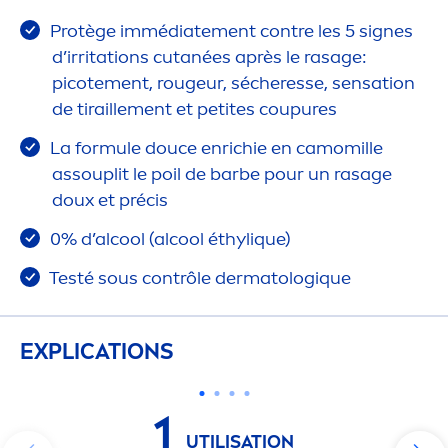
Protège immédiate
men
t contre les 5 signes
d’irritations cutanées après le rasage:
picote
men
t, rougeur, sécheresse,
sensation
de tiraille
men
t et petites cou
pure
s
La formule douce enrichie en camomille
assouplit le poil de barbe pour un rasage
doux et précis
0% d’al
cool
(al
cool
éthyl
iq
ue)
Testé sous contrôle dermatolog
iq
ue
EXPLICATIONS
1
UTILISATION