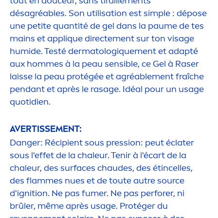
tout en douceur, sans tiraille
men
ts
désagréables. Son utilisation est simple : dépose
une petite quantité de gel dans la paume de tes
mains et appl
iq
ue directe
men
t sur ton visage
humide. Testé dermatolog
iq
ue
men
t et adapté
aux hommes à la peau sensible, ce Gel à Raser
laisse la peau protégée et agréable
men
t fraîche
pendant et après le rasage. Idéal pour un usage
quotidien.
AVERTISSE
MEN
T:
Danger: Récipient sous pression: peut éclater
sous l'effet de la chaleur. Tenir à l'écart de la
chaleur, des surfaces chaudes, des étincelles,
des flammes nues et de toute autre source
d'ignition. Ne pas fumer. Ne pas perforer, ni
brûler, même après usage. Protéger du