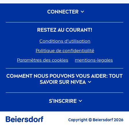
CONNECTER
RESTEZ AU COURANT!
Conditions d’utilisation
Polit
iq
ue de confidentialité
Paramètres des cookies
men
tions-legales
COM
MEN
T NOUS POUVONS VOUS AIDER: TOUT
SAVOIR SUR
NIVEA
nivea
-histoire
Carrières chez Beiersdorf
S'INSCRIRE
Notre philosophie
Contactez-nous
Tous les Highlights actuels, conseils de soin,
Copyright © Beiersdorf 2026
inspirations et offres