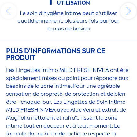
1
UTILISATION
Le soin d'hygiène intime peut d'utiliser
quotidienne
men
t, plusieurs fois par jour
en cas de besion
PLUS D'INFORMATIONS SUR CE
PRODUIT
Les Lingettes Intimo MILD
FRESH
NIVEA
ont été
spéciale
men
t mises au point pour répondre aux
besoins de la zone intime. Pour une agréable
sensation
de propreté, de
protect
ion et de bien-
être - chaque jour. Les Lingettes de Soin Intimo
MILD
FRESH
NIVEA
avec Aloe Vera et extrait de
Magnolia nettoient et rafraîchissent la zone
intime tout en douceur et à tout mo
men
t. La
formule douce à l'acide lact
iq
ue respecte la