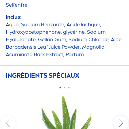
Seifenfrei
Inclus:
Aqua
, Sodium Benzoate, Acide lact
iq
ue,
Hydro
xyacetophenone, glycérine, Sodium
Hyaluron
ate, Gellan Gum, Sodium Chloride, Aloe
Barbadensis Leaf Juice Powder, Magnolia
Acuminata Bark Extract, Parfum
INGRÉDIENTS SPÉCIAUX