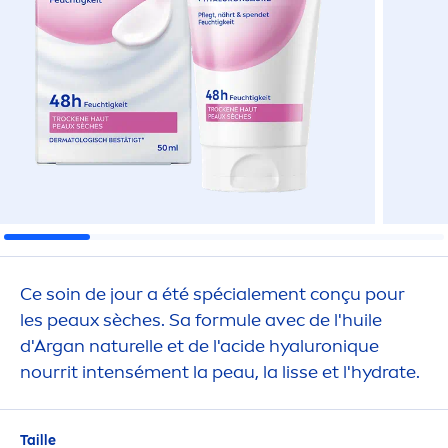
Ce soin de jour a été spéciale
men
t conçu pour
les peaux sèches. Sa formule avec de l'huile
d'Argan naturelle et de l'acide
hyaluron
iq
ue
nourrit intensé
men
t la peau, la lisse et l'
hydra
te.
Taille