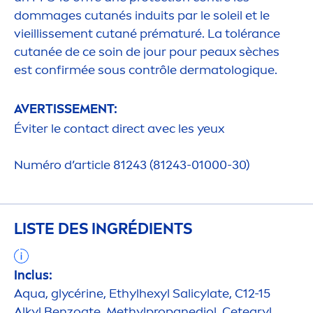
dommages cutanés induits par le soleil et le
vieillisse
men
t cutané prématuré. La tolérance
cutanée de ce soin de jour pour peaux sèches
est confirmée sous contrôle dermatolog
iq
ue.
AVERTISSE
MEN
T:
Éviter le contact direct avec les yeux
Numéro d’article 81243 (81243-01000-30)
LISTE DES INGRÉDIENTS
Inclus:
Aqua
, glycérine, Ethylhexyl Salicylate, C12-15
Alkyl Benzoate, Methylpropanediol, Cetearyl