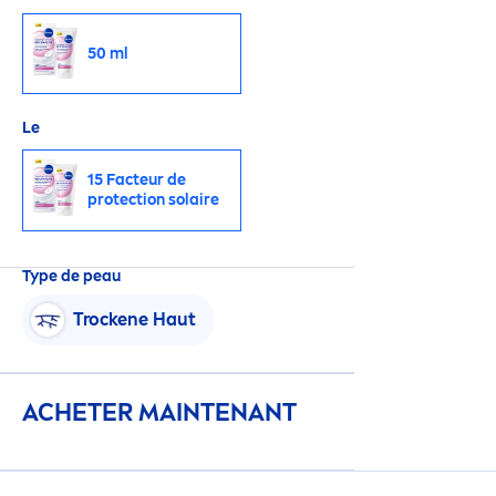
50 ml
Le
15 Facteur de
protect
ion solaire
Type de peau
T
rock
ene Haut
ACHETER MAINTENANT