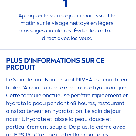
1
Appl
iq
uer le soin de jour nourrissant le
matin sur le visage nettoyé en légers
massages circulaires. Éviter le contact
direct avec les yeux.
PLUS D'INFORMATIONS SUR CE
PRODUIT
Le Soin de Jour Nourrissant
NIVEA
est enrichi en
huile d'Argan naturelle et en acide
hyaluron
iq
ue.
Cette formule onctueuse pénètre rapide
men
t et
hydra
te la peau pendant 48 heures, restaurant
ainsi sa teneur en
hydra
tation. Le soin de jour
nourrit,
hydra
te et laisse la peau douce et
particulière
men
t souple. De plus, la crème avec
un FPS 15 offre une
protect
ion contre les