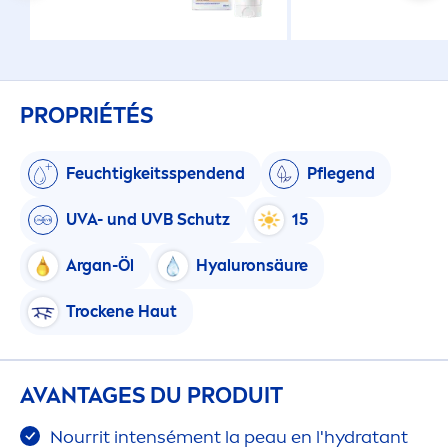
PROPRIÉTÉS
Feuchtigkeitsspendend
Pflegend
UVA- und UVB Schutz
15
Argan-Öl
Hyaluron
säure
T
rock
ene Haut
AVANTAGES DU PRODUIT
Nourrit intensé
men
t la peau en l'
hydra
tant