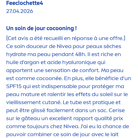
Feeclochette4
27.04.2026
Un soin de jour cocooning !
[Cet avis a été recueilli en réponse à une offre.]
Ce soin douceur de
Nivea
pour peaux sèches
hydra
te ma peau pendant 48h. Il est riche en
huile d'argan et acide
hyaluron
iq
ue qui
apportent une
sensation
de confort. Ma peau
est comme cocoonée. En plus, elle bénéficie d'un
SPF15 qui est indispensable pour protéger ma
peau mature et ralentir les effets du soleil sur le
vieillisse
men
t cutané. Le tube est prat
iq
ue et
peut être glissé facile
men
t dans un sac. Cerise
sur le gâteau un excellent rapport qualité prix
comme toujours chez
Nivea
. J'ai eu la chance de
pouvoir combiner ce soin de jour avec le lait