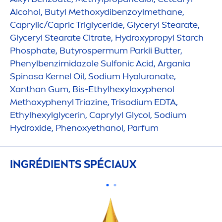
Alcohol, Butyl Methoxydibenzoylmethane,
Caprylic/Capric Triglyceride, Glyceryl Stearate,
Glyceryl Stearate Citrate,
Hydro
xypropyl Starch
Phosphate, Butyrospermum Parkii
Butter
,
Phenylbenzimidazole Sulfonic Acid, Argania
Spinosa Kernel Oil, Sodium
Hyaluron
ate,
Xanthan Gum, Bis-Ethylhexyloxyphenol
Methoxyphenyl Triazine, Trisodium EDTA,
Ethylhexylglycerin, Caprylyl Glycol, Sodium
Hydro
xide, Phenoxyethanol, Parfum
INGRÉDIENTS SPÉCIAUX