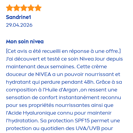
Sandrine1
29.04.2026
Mon soin
nivea
[Cet avis a été recueilli en réponse à une offre.]
J'ai découvert et testé ce soin
Nivea
Jour depuis
maintenant deux semaines. Cette crème
douceur de
NIVEA
a un pouvoir nourrissant et
hydra
tant qui perdure pendant 48h. Grâce à sa
composition à l'Huile d'Argan ,on ressent une
sensation
de confort instantané
men
t reconnu
pour ses propriétés nourrissantes ainsi que
l'Acide
Hyaluron
iq
ue connu pour maintenir
l'
hydra
tation. Sa
protect
ion SPF15 permet une
protect
ion au quotidien des UVA/UVB pour