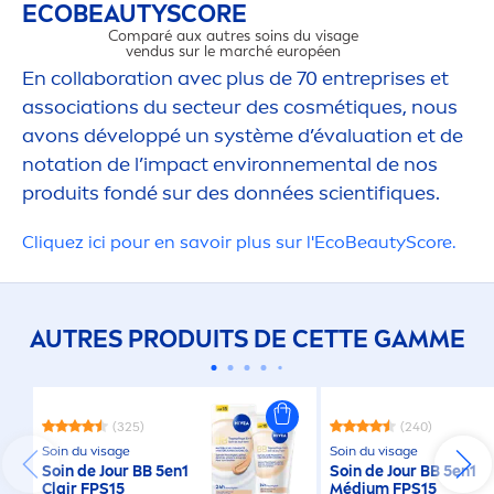
ECO
BEAUTY
SCORE
Comparé aux autres soins du visage
vendus sur le marché européen
En collaboration avec plus de 70 entreprises et
associations du secteur des cosmét
iq
ues, nous
avons développé un système d’évaluation et de
notation de l’impact environne
men
tal de nos
IMPACT ENVI
produits fondé sur des données scientif
iq
ues.​
Cl
iq
uez ici pour en savoir plus sur l'Eco
Beauty
Score.
AUTRES PRODUITS DE CETTE GAMME
(325)
(240)
Soin du visage
Soin du visage
Soin de Jour BB 5en1
Soin de Jour BB 5en1
Clair FPS15
Médium FPS15