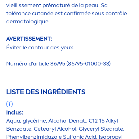
vieillisse
men
t prématuré de la peau. Sa
tolérance cutanée est confirmée sous contrôle
dermatolog
iq
ue.
AVERTISSE
MEN
T:
Éviter le contour des yeux.
Numéro d’article 86795 (86795-01000-33)
LISTE DES INGRÉDIENTS
Inclus:
Aqua
, glycérine, Alcohol Denat., C12-15 Alkyl
Benzoate, Cetearyl Alcohol, Glyceryl Stearate,
Phenylbenzimidazole Sulfonic Acid, Isopropyl