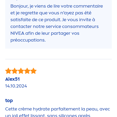
Bonjour, je viens de lire votre com
men
taire
et je regrette que vous n’ayez pas été
satisfaite de ce produit. Je vous invite à
contacter notre service consommateurs
NIVEA
afin de leur partager vos
préoccupations.
Alex51
14.10.2024
top
Cette crème
hydra
te parfaite
men
t la peau, avec
un joli effet lissant, sans silicones après