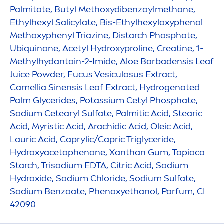
Palmitate, Butyl Methoxydibenzoylmethane,
Ethylhexyl Salicylate, Bis-Ethylhexyloxyphenol
Methoxyphenyl Triazine, Distarch Phosphate,
Ub
iq
uinone, Acetyl
Hydro
xyproline, Creatine, 1-
Methylhydantoin-2-Imide, Aloe Barbadensis Leaf
Juice Powder, Fucus Vesiculosus Extract,
Camellia Sinensis Leaf Extract,
Hydro
genated
Palm Glycerides, Potassium Cetyl Phosphate,
Sodium Cetearyl Sulfate, Palmitic Acid, Stearic
Acid, Myristic Acid, Arachidic Acid, Oleic Acid,
Lauric Acid, Caprylic/Capric Triglyceride,
Hydro
xyacetophenone, Xanthan Gum, Tapioca
Starch, Trisodium EDTA, Citric Acid, Sodium
Hydro
xide, Sodium Chloride, Sodium Sulfate,
Sodium Benzoate, Phenoxyethanol, Parfum, CI
42090