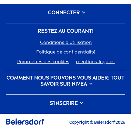
CONNECTER
RESTEZ AU COURANT!
Conditions d’utilisation
Polit
iq
ue de confidentialité
Paramètres des cookies
men
tions-legales
COM
MEN
T NOUS POUVONS VOUS AIDER: TOUT
SAVOIR SUR
NIVEA
nivea
-histoire
Carrières chez Beiersdorf
S'INSCRIRE
Notre philosophie
Contactez-nous
Tous les Highlights actuels, conseils de soin,
Copyright © Beiersdorf 2026
inspirations et offres