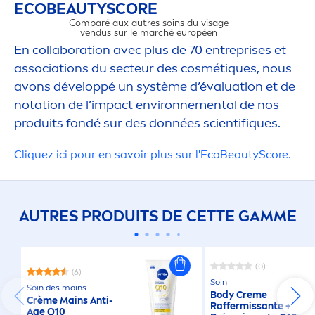
ECO
BEAUTY
SCORE
Comparé aux autres soins du visage
vendus sur le marché européen
En collaboration avec plus de 70 entreprises et
associations du secteur des cosmét
iq
ues, nous
avons développé un système d’évaluation et de
notation de l’impact environne
men
tal de nos
IMPACT ENVI
produits fondé sur des données scientif
iq
ues.​
Cl
iq
uez ici pour en savoir plus sur l'Eco
Beauty
Score.
AUTRES PRODUITS DE CETTE GAMME
(0)
(6)
Soin
Soin des mains
Body
Creme
Crème Mains Anti-
Raffermissante +
Age Q10