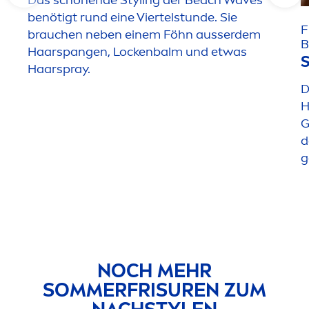
benötigt rund eine Viertelstunde. Sie
F
brauchen neben einem Föhn ausserdem
B
Haarspangen, Lockenbalm und etwas
S
Haarspray.
D
H
G
d
g
NOCH MEHR
SOMMERFRISUREN ZUM