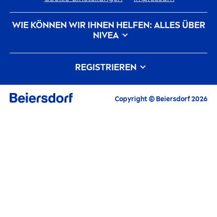
WIE KÖNNEN WIR IHNEN HELFEN: ALLES ÜBER
NIVEA
Markenhistorie
Karriere bei Beiersdorf
REGISTRIEREN
Unsere Philosophie
Kontakt
Alle aktuellen Highlights, Pflegetipps,
Copyright © Beiersdorf 2026
Inspirationen und Angebote
E-Mail
FORTFAHREN