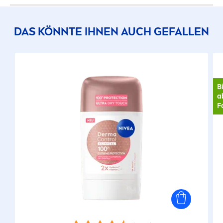
DAS KÖNNTE IHNEN AUCH GEFALLEN
B
a
F