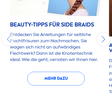
BEAUTY
-TIPPS FÜR SIDE BRAIDS
Entdecken Sie Anleitungen für seitliche
Flechtfrisuren zum Nachmachen. Sie
wagen sich nicht an aufwändiges
Flechtwerk? Dann ist die Knotentechnik
ideal. Wie die geht, verraten wir Ihnen hier.
D
F
z
MEHR DAZU
a
H
T