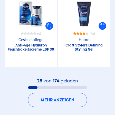
Pflegend
Regenerierend
Reinigend
(0)
(78)
Gesichtspflege
Haare
Anti-Age
Hyaluron
Craft Stylers Defining
Reparatur
Feuchtigkeits
creme
LSF 30
Styling Gel
Sanft
Sanft schäumend
28
von
174
geladen
Schnell einziehend
MEHR ANZEIGEN
Schützend für die Haut