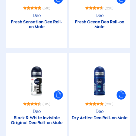
Biologisch abbaubare Formel
(510)
(228)
Deo
Deo
Fresh
Sensation
Deo Roll-
Fresh
Ocean Deo Roll-on
Bräune aktivierend
on Male
Male
Deo-Schutz
Einfache Anwendung
Energiespendend
Erfrischend
(315)
(230)
Deo
Deo
Feuchtigkeitsspendend
Black
&
White
Invisible
Dry
Active
Deo Roll-on Male
Original
Deo Roll-on Male
Geruchshemmend