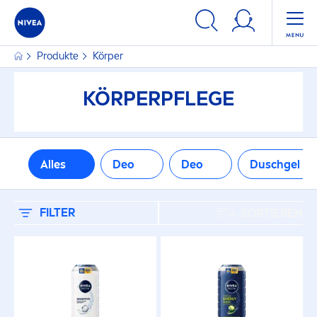
FILTER
Produkte
Körper
PRODUKTTYP
KÖRPERPFLEGE
Deo
Deo
Alles
Deo
Deo
Duschgel
Duschgel
FILTER
SORTIEREN
Gesichtspflege
Haare