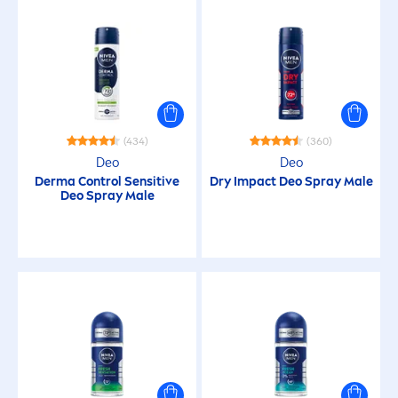
Anti-Schuppen
Anti-Transpirant-Schutz
Bärtige Haut
(434)
(360)
Deo
Deo
Derma Control
Sensitive
Dry Impact Deo Spray Male
Belebend
Deo Spray Male
Beruhigend
Beruhigend
Beruhigt extrem trockene, zu Juckreiz
neigende Haut