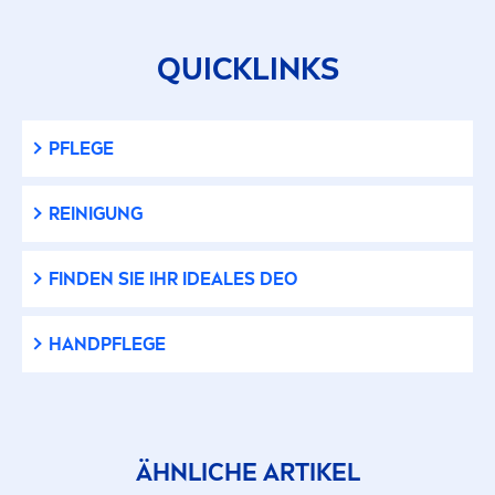
Schützende Hautbarriere
QUICKLINKS
Sonnenschutz
PFLEGE
Starker Halt
REINIGUNG
Straffend
FINDEN SIE IHR IDEALES DEO
Täglich anwendbar
HANDPFLEGE
Trockener Touch
Ultra-leichte Textur
ÄHNLICHE ARTIKEL
UVA- und UVB Schutz