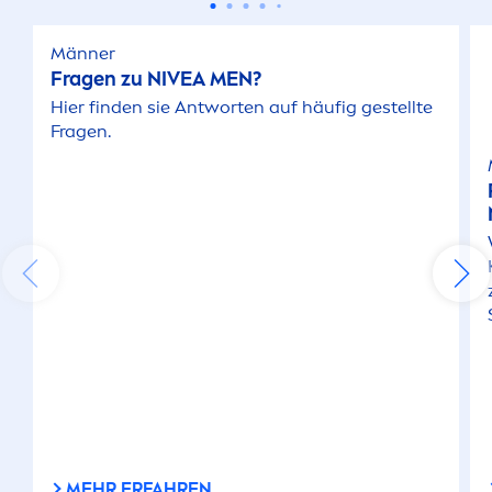
Männer
Verwöhnend
Fragen zu
NIVEA
MEN
?
Hier finden sie Antworten auf häufig gestellte
Von Hautexperten empfohlen
Fragen.
Weiches Hautgefühl
PRODUKTLINIE
Active Clean
Anti-Falten
Anti-Schuppen
MEHR ERFAHREN