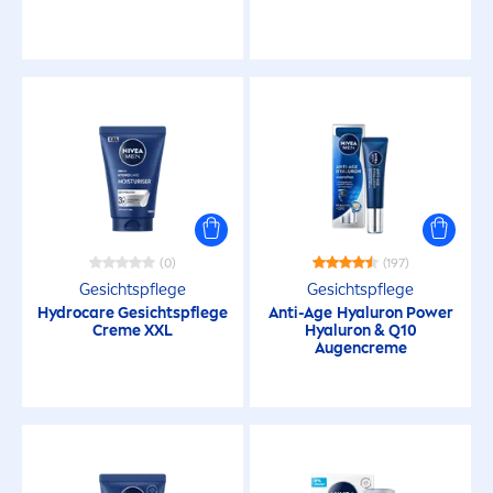
Gerötete Haut
Juckende Haut
Normale Haut
Normale Kopfhaut
(0)
(197)
Raue Haut
Gesichtspflege
Gesichtspflege
Hydro
care
Gesichtspflege
Anti-Age
Hyaluron
Power
Creme
XXL
Hyaluron
& Q10
Reife Haut
Augen
creme
Sehr trockene Haut
Sensible Haut