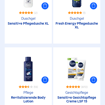
Handpflege
Intimpflege
(2)
(1)
Duschgel
Duschgel
Sensitive
Pflegedusche XL
Fresh
Energy Pflegedusche
Körper
XL
Pflege
Rasur
Reinigung
HAUTTYP
(13)
(872)
Pflege
Gesichtspflege
Alle Hauttypen
Re
vital
isierende Body
Sensitive
Gesichtspflege
Lotion
Creme
LSF 15