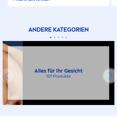
Bartpflege
Body Essentials
ANDERE KATEGORIEN
Body Lotion
Body Luminous
Calm & Care
Alles für Ihr Gesicht
101 Produkte
Calm and Care
Cool Kick
Creme Care