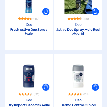
Hypoallergen
Intensivpflege
(189)
(120)
Deo
Deo
Fresh
Active
Deo Spray
Active
Deo Spray Male Real
Kleiderschutz
Male
Madrid
Leichte Textur
Mattierend
Mit natürlichen Ölen
Nachhaltigkeit (NIVEA MEN)
(157)
(121)
Deo
Deo
Nachhaltigkeit (NIVEA)
Dry Impact Deo Stick Male
Derma Control Clinical