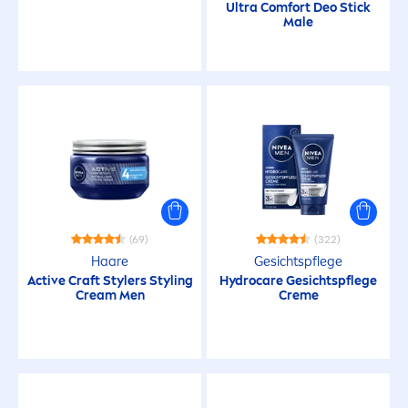
Ultra Comfort Deo Stick
Male
Natürliche Inhaltsstoffe
Natürlicher Glanz
Nicht fettend
Nicht klebend
(69)
(322)
NIVEA Duft
Haare
Gesichtspflege
Active
Craft Stylers Styling
Hydro
care
Gesichtspflege
Cream
Men
Creme
Peeling
Pflegend