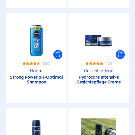
Glanz
Glättend
Glättung
(580)
(421)
Gleichmässiger Teint
Haare
Gesichtspflege
Strong Power pH-Optimal
Hydro
care
Intensive
Shampoo
Gesichtspflege
Creme
Hautverfeinernd
Hergestellt aus recyceltem Material
Hydratisierend