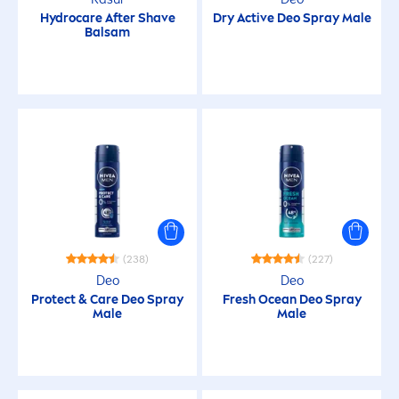
48h+ Pflege
Hydro
care
After Shave
Dry
Active
Deo Spray Male
Balsam
72h Feuchtigkeit
Angenehmer Duft
Antibakteriell
Anti-Falten
(238)
(227)
Anti-Falten
Deo
Deo
Protect
&
Care
Deo Spray
Fresh
Ocean Deo Spray
Male
Male
Anti-Fett
Anti-Flecken