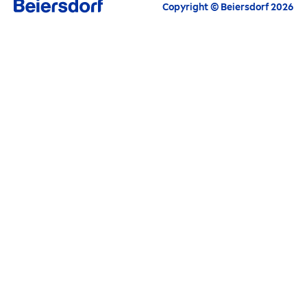
Alle aktuellen Highlights, Pflegetipps,
Copyright © Beiersdorf 2026
Inspirationen und Angebote
E-Mail
FORTFAHREN