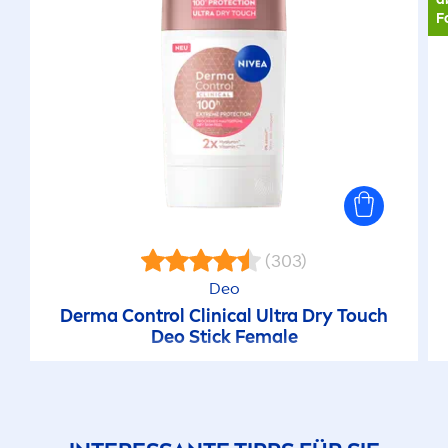
F
(303)
Deo
Derma Control Clinical Ultra Dry Touch
Deo Stick Female