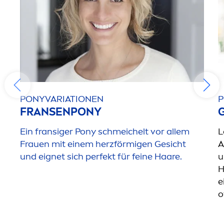
PONYVARIATIONEN
P
FRANSENPONY
Ein fransiger Pony schmeichelt vor allem
L
Frauen mit einem herzförmigen Gesicht
A
und eignet sich perfekt für feine Haare.
u
H
e
o