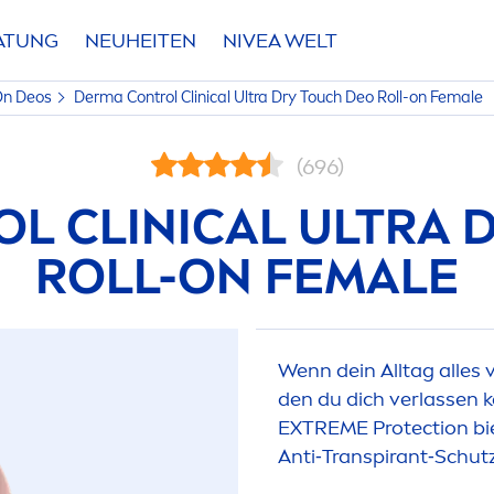
RATUNG
NEUHEITEN
NIVEA
WELT
On Deos
Derma Control Clinical Ultra Dry Touch Deo Roll-on Female
(696)
L CLINICAL ULTRA 
ROLL-ON FEMALE
Wenn dein Alltag alles 
den du dich verlassen 
EXTREME
Protect
ion b
Anti‑Transpirant‑Schutz