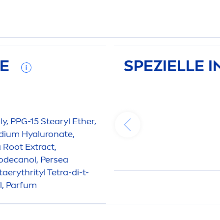
FE
SPEZIELLE 
, PPG-15 Stearyl Ether,
Sodium
Hyaluron
ate,
 Root Extract,
odecanol, Persea
aerythrityl Tetra-di-t-
l, Parfum