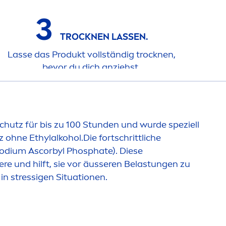
3
T
ROCK
NEN LASSEN.
Lasse das Produkt vollständig t
rock
nen,
bevor du dich anziehst.
Schutz für bis zu 100 Stunden und wurde speziell
ohne Ethylalkohol.Die fortschrittliche
Sodium Ascorbyl Phosphate). Diese
ere und hilft, sie vor äusseren Belastungen zu
 in
stress
igen Situationen.