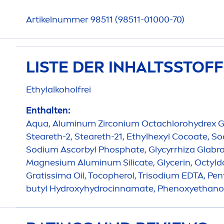
Artikelnummer 98511 (98511-01000-70)
LISTE DER INHALTSSTOF
Ethylalkoholfrei
Enthalten:
Aqua
, Aluminum Zirconium Octachlorohydrex Gly
Steareth-2, Steareth-21, Ethylhexyl Cocoate, 
Sodium Ascorbyl Phosphate, Glycyrrhiza Glabra
Magnesium Aluminum Silicate, Glycerin, Octyld
Gratissima Oil, Tocopherol, Trisodium EDTA, Pent
butyl
Hydro
xy
hydro
cinnamate, Phenoxyethano