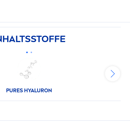
INHALTSSTOFFE
PURE
S
HYALURON