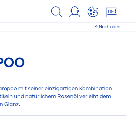
DE
Nach oben
POO
mpoo mit seiner einzigartigen Kombination
tikeln und natürlichem
Rose
nöl verleiht dem
n Glanz.