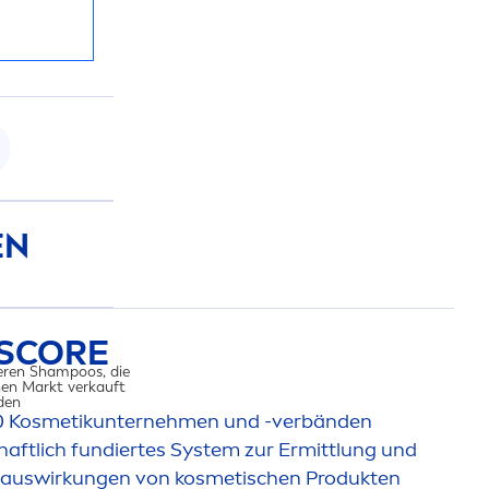
EN
SCORE
eren Shampoos, die
en Markt verkauft
en​
0 Kosmetikunterneh
men
und -verbänden
haftlich fundiertes System zur Ermittlung und
auswirkungen von kosmetischen Produkten