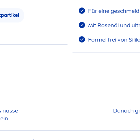
Für eine geschmeid
partikel
Mit
Rose
nöl und ul
Formel frei von Sili
s nasse
Danach g
ein