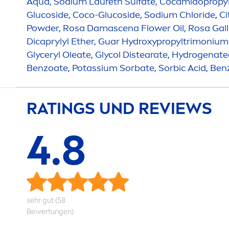
Aqua
, Sodium Laureth Sulfate, Cocamidopropyl
Glucoside, Coco-Glucoside, Sodium Chloride, Ci
Powder, Rosa Damascena Flower Oil, Rosa Galli
Dicaprylyl Ether, Guar
Hydro
xypropyltrimonium 
Glyceryl Oleate, Glycol Distearate,
Hydro
genate
Benzoate, Potassium Sorbate, Sorbic Acid, Ben
RATINGS UND REVIEWS
4.8
sehr gut (58
Bewertungen)