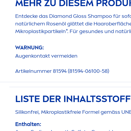
MEHR ZU DIESEM PRODU
Entdecke das Diamond Gloss Shampoo für sofo
natürlichem
Rose
nöl glättet die Haaroberfläch
Mikroplastikpartikeln*. Für ge
sun
des und natürl
WARNUNG:
Augenkontakt vermeiden
Artikelnummer 81594 (81594-06100-58)
LISTE DER INHALTSSTOF
Silikonfrei, Mikroplastikfreie Formel gemäss UN
Enthalten: