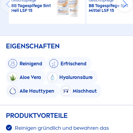
Gesichtspflege
Gesichtspflege
BB Tagesplfege 5in1
BB Tagesplfege 5in1
Hell LSF 15
Mittel LSF 15
EIGENSCHAFTEN
Reinigend
Erfrischend
Aloe Vera
Hyaluron
säure
Alle Hauttypen
Mischhaut
PRODUKTVORTEILE
Reinigen gründlich und bewahren das