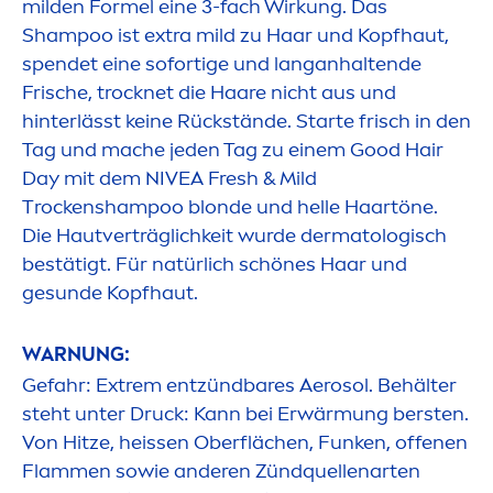
milden Formel eine 3-fach Wirkung. Das
Shampoo ist extra mild zu Haar und Kopfhaut,
spendet eine sofortige und langanhaltende
Frische, t
rock
net die Haare nicht aus und
hinterlässt keine Rückstände. Starte frisch in den
Tag und mache jeden Tag zu einem
Good
Hair
Day mit dem
NIVEA
Fresh
& Mild
T
rock
enshampoo blonde und helle Haartöne.
Die Hautverträglichkeit wurde dermatologisch
bestätigt. Für natürlich schönes Haar und
ge
sun
de Kopfhaut.
WARNUNG:
Gefahr: Extrem entzündbares Aerosol. Behälter
steht unter Druck: Kann bei Erwärmung bersten.
Von Hitze, heissen Oberflächen, Funken, offenen
Flam
men
sowie anderen Zündquellenarten