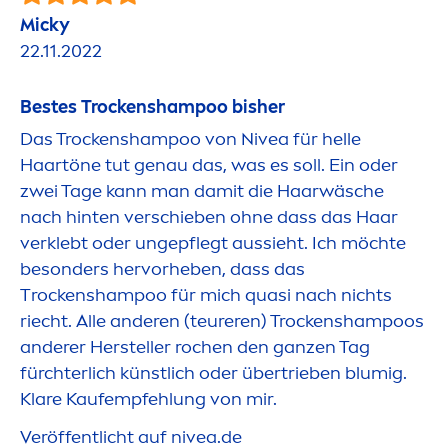
Micky
22.11.2022
Bestes T
rock
enshampoo bisher
Das T
rock
enshampoo von
Nivea
für helle
Haartöne tut genau das, was es soll. Ein oder
zwei Tage kann man damit die Haarwäsche
nach hinten verschieben ohne dass das Haar
verklebt oder ungepflegt aussieht. Ich möchte
besonders hervorheben, dass das
T
rock
enshampoo für mich quasi nach nichts
riecht. Alle anderen (teureren) T
rock
enshampoos
anderer Hersteller rochen den ganzen Tag
fürchterlich künstlich oder übertrieben blumig.
Klare Kaufempfehlung von mir.
Veröffentlicht auf
nivea
.de