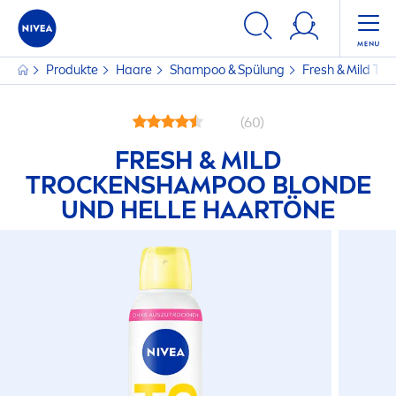
Produkte
Haare
Shampoo & Spülung
Fresh
& Mild T
ro
(60)
FRESH
& MILD
T
ROCK
ENSHAMPOO BLONDE
UND HELLE HAARTÖNE