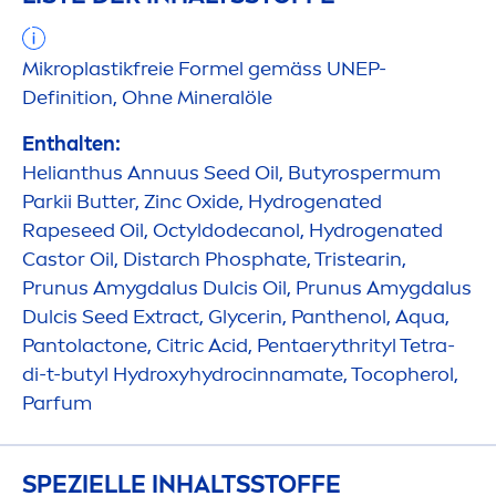
Mikroplastikfreie Formel gemäss UNEP-
Definition, Ohne Mineralöle
Enthalten:
Helianthus Annuus Seed Oil, Butyrospermum
Parkii
Butter
, Zinc Oxide,
Hydro
genated
Rapeseed Oil, Octyldodecanol,
Hydro
genated
Castor Oil, Distarch Phosphate, Tristearin,
Prunus Amygdalus Dulcis Oil, Prunus Amygdalus
Dulcis Seed Extract, Glycerin, Panthenol,
Aqua
,
Pantolactone, Citric Acid, Pentaerythrityl Tetra-
di-t-butyl
Hydro
xy
hydro
cinnamate, Tocopherol,
Parfum
SPEZIELLE INHALTSSTOFFE