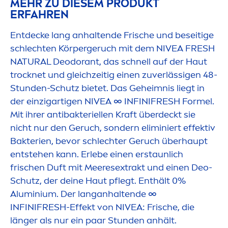
MEHR ZU DIESEM PRODUKT
ERFAHREN
Entdecke lang anhaltende Frische und beseitige
schlechten Körpergeruch mit dem
NIVEA
FRESH
NATURAL
Deodorant, das schnell auf der Haut
t
rock
net und gleichzeitig einen zuverlässigen 48-
Stunden-Schutz bietet. Das Geheimnis liegt in
der einzigartigen
NIVEA
∞ INFINI
FRESH
Formel.
Mit ihrer antibakteriellen Kraft überdeckt sie
nicht nur den Geruch, sondern eliminiert effektiv
Bakterien, bevor schlechter Geruch überhaupt
entstehen kann. Erlebe einen erstaunlich
frischen Duft mit Meeresextrakt und einen Deo-
Schutz, der deine Haut pflegt. Enthält 0%
Aluminium. Der langanhaltende ∞
INFINI
FRESH
-Effekt von
NIVEA
: Frische, die
länger als nur ein paar Stunden anhält.