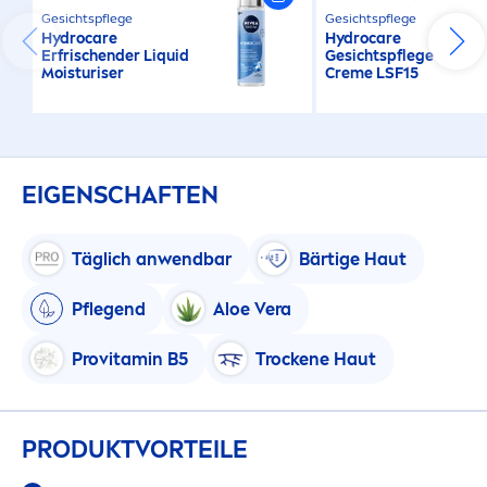
Gesichtspflege
Gesichtspflege
Hydro
care
Hydro
care
Erfrischender L
iq
uid
Gesichtspflege
Moisturiser
Creme
LSF15
EIGENSCHAFTEN
Täglich anwendbar
Bärtige Haut
Pflegend
Aloe Vera
Pro
vitamin
B5
T
rock
ene Haut
PRODUKTVORTEILE