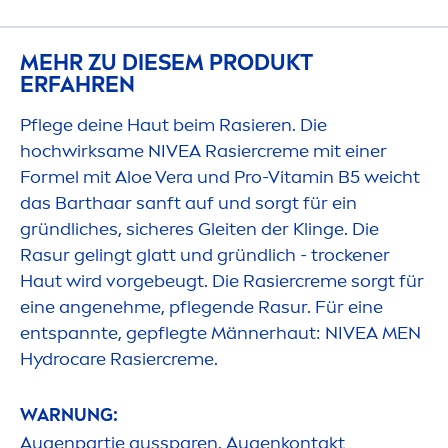
MEHR ZU DIESEM PRODUKT
ERFAHREN
Pflege deine Haut beim Rasieren. Die
hochwirksame
NIVEA
Rasier
creme
mit einer
Formel mit Aloe Vera und Pro-
Vitamin
B5 weicht
das Barthaar sanft auf und sorgt für ein
gründliches, sicheres Gleiten der Klinge. Die
Rasur gelingt glatt und gründlich - t
rock
ener
Haut wird vorgebeugt. Die Rasier
creme
sorgt für
eine angenehme, pflegende Rasur. Für eine
entspannte, gepflegte Männerhaut:
NIVEA
MEN
Hydro
care
Rasier
creme
.
WARNUNG:
Augenpartie aussparen. Augenkontakt