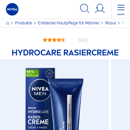
Produkte
Entdecke Hautpflege für Männer
Rasur
Ras
(142)
HYDRO
CARE
RASIER
CREME