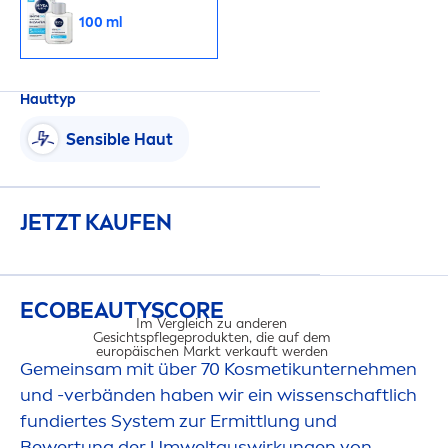
100 ml
Hauttyp
Sensible Haut
JETZT KAUFEN
ECO
BEAUTY
SCORE
Im Vergleich zu anderen
Gesichtspflegeprodukten, die auf dem
europäischen Markt verkauft werden​
Gemeinsam mit über 70 Kosmetikunterneh
men
und -verbänden haben wir ein wissenschaftlich
fundiertes System zur Ermittlung und
Bewertung der Umweltauswirkungen von