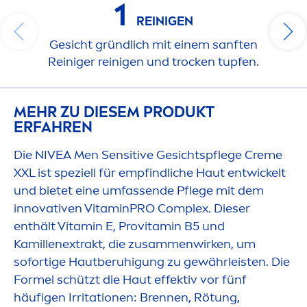
1
REINIGEN
Gesicht gründlich mit einem sanften
Reiniger reinigen und t
rock
en tupfen.
MEHR ZU DIESEM PRODUKT
ERFAHREN
Die
NIVEA
Men
Sensitive
Gesichtspflege
Creme
XXL ist speziell für empfindliche Haut entwickelt
und bietet eine umfassende Pflege mit dem
innovativen
Vitamin
PRO Complex. Dieser
enthält
Vitamin
E, Pro
vitamin
B5 und
Kamillenextrakt, die zusam
men
wirken, um
sofortige Hautberuhigung zu gewährleisten. Die
Formel schützt die Haut effektiv vor fünf
häufigen Irritationen: Brennen, Rötung,