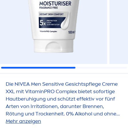
Die
NIVEA
Men
Sensitive
Gesichtspflege
Creme
XXL mit
Vitamin
PRO Complex bietet sofortige
Hautberuhigung und schützt effektiv vor fünf
Arten von Irritationen, darunter Brennen,
Rötung und T
rock
enheit. 0% Alkohol und ohne
Duftstoffe für empfindliche Haut.
Mehr anzeigen