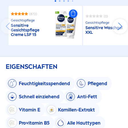
(872)
(0)
Gesichtspflege
Gesichtspflege
Sensitive
Sensitive
Waschgel
Gesichtspflege
XXL
Creme
LSF 15
EIGENSCHAFTEN
Feuchtigkeitsspendend
Pflegend
Schnell einziehend
Anti-Fett
Vitamin
E
Kamillen-Extrakt
Pro
vitamin
B5
Alle Hauttypen