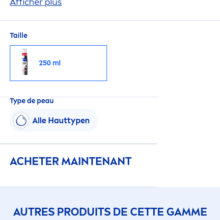
transpirante pendant 72 heures et prend soin de
Afficher plus
la peau.
Taille
250 ml
Type de peau
Alle Hauttypen
ACHETER MAINTENANT
AUTRES PRODUITS DE CETTE GAMME