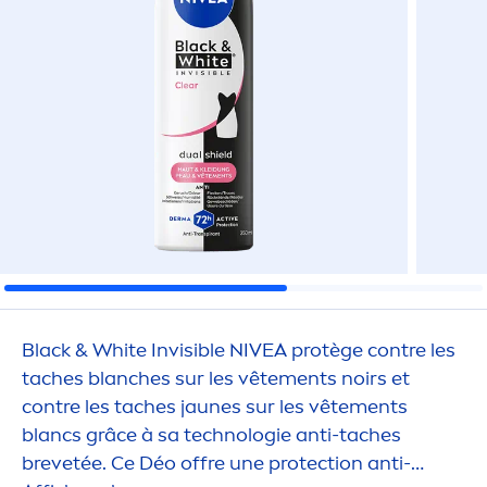
Black
&
White
Invisible
NIVEA
protège contre les
taches blanches sur les vête
men
ts noirs et
contre les taches jaunes sur les vête
men
ts
blancs grâce à sa technologie anti-taches
brevetée. Ce Déo offre une
protect
ion anti-