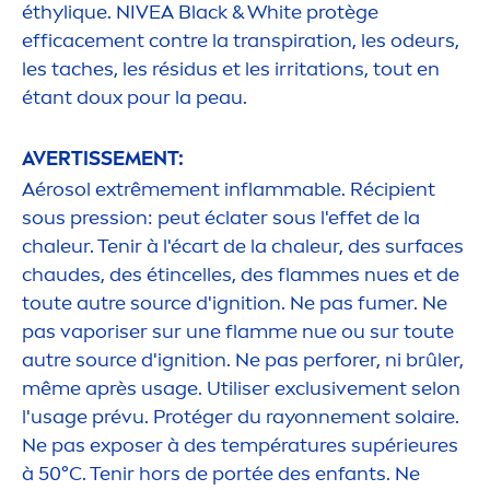
éthyl
iq
ue.
NIVEA
Black
&
White
protège
efficace
men
t contre la transpiration, les odeurs,
les taches, les résidus et les irritations, tout en
étant doux pour la peau.
AVERTISSE
MEN
T:
Aérosol extrême
men
t inflammable. Récipient
sous pression: peut éclater sous l'effet de la
chaleur. Tenir à l'écart de la chaleur, des surfaces
chaudes, des étincelles, des flammes nues et de
toute autre source d'ignition. Ne pas fumer. Ne
pas vaporiser sur une flamme nue ou sur toute
autre source d'ignition. Ne pas perforer, ni brûler,
même après usage. Utiliser exclusive
men
t selon
l'usage prévu. Protéger du rayonne
men
t solaire.
Ne pas exposer à des températures supérieures
à 50°C. Tenir hors de portée des enfants. Ne