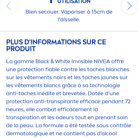
UTILISATION
Bien secouer. Vaporiser à 15cm de
l'aisselle.
PLUS D'INFORMATIONS SUR CE
PRODUIT
La gamme
Black
&
White
Invisible
NIVEA
offre
une
protect
ion fiable contre les taches blanches
sur les vête
men
ts noirs et les taches jaunes sur
les vête
men
ts blancs grâce à sa technologie
anti-taches inédite et brevetée. Dotée d'une
protect
ion anti-transpirante efficace pendant 72
heures, elle combat efficace
men
t la
transpiration et les odeurs tout en prenant soin
de la peau. La formule a été testée sous contrôle
dermatolog
iq
ue et ne contient pas d'al
cool