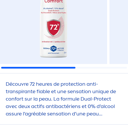
Découvre 72 heures de
protect
ion anti-
transpirante fiable et une
sensation
un
iq
ue de
confort sur la peau. La formule Dual-
Protect
avec deux actifs antibactériens et 0% d’al
cool
assure l’agréable
sensation
d’une peau
durable
men
t sèche.