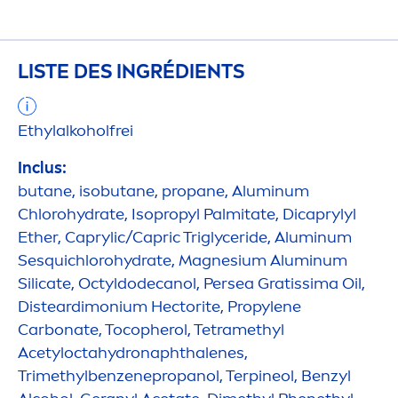
LISTE DES INGRÉDIENTS
Ethylalkoholfrei
Inclus:
butane, isobutane, propane, Aluminum
Chloro
hydra
te, Isopropyl Palmitate, Dicaprylyl
Ether, Caprylic/Capric Triglyceride, Aluminum
Sesquichloro
hydra
te, Magnesium Aluminum
Silicate, Octyldodecanol, Persea Gratissima Oil,
Disteardimonium Hectorite, Propylene
Carbonate, Tocopherol, Tetramethyl
Acetylocta
hydro
naphthalenes,
Trimethylbenzenepropanol, Terpineol, Benzyl