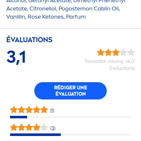
Alcohol, Geranyl Acetate, Dimethyl Phenethyl
Acetate, Citronellol, Pogostemon Cablin Oil,
Vanillin,
Rose
Ketones, Parfum
ÉVALUATIONS
3,1
᠎Translation missing: ok (7
Evaluations)
RÉDIGER UNE
ÉVALUATION
(1)
(3)