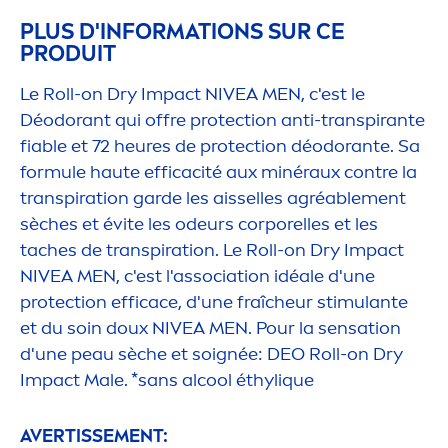
PLUS D'INFORMATIONS SUR CE
PRODUIT
Le Roll-on Dry Impact
NIVEA
MEN
, c'est le
Déodorant qui offre
protect
ion anti-transpirante
fiable et 72 heures de
protect
ion déodorante. Sa
formule haute efficacité aux minéraux contre la
transpiration garde les aisselles agréable
men
t
sèches et évite les odeurs corporelles et les
taches de transpiration. Le Roll-on Dry Impact
NIVEA
MEN
, c'est l'association idéale d'une
protect
ion efficace, d'une fraîcheur stimulante
et du soin doux
NIVEA
MEN
. Pour la
sensation
d'une peau sèche et soignée: DEO Roll-on Dry
Impact Male. *sans al
cool
éthyl
iq
ue
AVERTISSE
MEN
T: