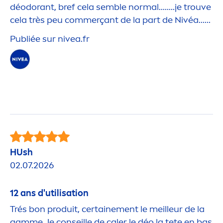
déodorant, bref cela semble normal........je trouve
cela très peu commerçant de la part de Nivéa......
Publiée sur
nivea
.fr
HUsh
02.07.2026
12 ans d'utilisation
Trés bon produit, certaine
men
t le meilleur de la
gamme. Je conseille de caler le déo la tete en bas