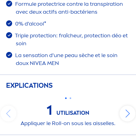
Formule
protect
rice contre la transpiration
avec deux actifs anti-bactériens
0% d'al
cool
*
Triple
protect
ion: fraîcheur,
protect
ion déo et
soin
La
sensation
d'une peau sèche et le soin
doux
NIVEA
MEN
EXPLICATIONS
1
UTILISATION
Appl
iq
uer le Roll-on sous les aisselles.