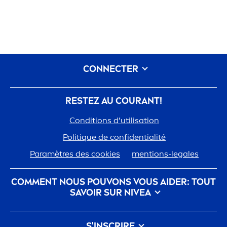
CONNECTER
RESTEZ AU COURANT!
Conditions d’utilisation
Polit
iq
ue de confidentialité
Paramètres des cookies
men
tions-legales
COM
MEN
T NOUS POUVONS VOUS AIDER: TOUT
SAVOIR SUR
NIVEA
nivea
-histoire
Carrières chez Beiersdorf
S'INSCRIRE