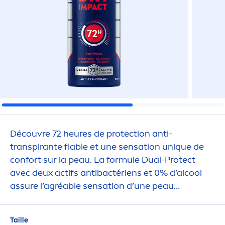
Découvre 72 heures de
protect
ion anti-
transpirante fiable et une
sensation
un
iq
ue de
confort sur la peau. La formule Dual-
Protect
avec deux actifs antibactériens et 0% d’al
cool
assure l’agréable
sensation
d’une peau
durable
men
t sèche.
Taille