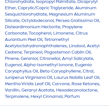
Chloro
hydra
te, Isopropyl Palmitate, Dicaprylyl
Ether, Caprylic/Capric Triglyceride, Aluminum
Sesquichloro
hydra
te, Magnesium Aluminum
Silicate, Octyldodecanol, Persea Gratissima Oil,
Disteardimonium Hectorite, Propylene
Carbonate, Tocopherol, Limonene, Citrus
Aurantium Peel Oil, Tetramethyl
Acetylocta
hydro
naphthalenes, Linalool, Acetyl
Cedrene, Terpineol, Pogostemon Cablin Oil,
Pinene, Geraniol, Citronellol, Amyl Salicylate,
Eugenol, Alpha-Isomethyl Ionone, Eugenia
Caryophyllus Oil, Beta-Caryophyllene, Citral,
Juniperus Virginiana Oil, Laurus Nobilis Leaf Oil,
Men
tha Viridis Leaf Oil, Carvone,
Rose
Ketones,
Vanillin, Geranyl Acetate, Hexadecanolactone,
Terpinolene, Hexyl Cinnamal, Parfum