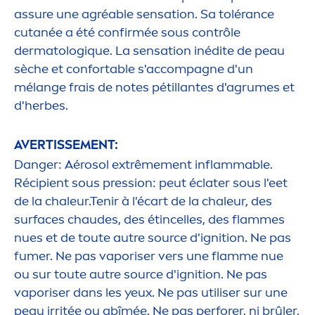
assure une agréable
sensation
. Sa tolérance
cutanée a été confirmée sous contrôle
dermatolog
iq
ue. La
sensation
inédite de peau
sèche et confortable s'accompagne d'un
mélange frais de notes pétillantes d'agrumes et
d'herbes.
AVERTISSE
MEN
T:
Danger: Aérosol extrême
men
t inflammable.
Récipient sous pression: peut éclater sous l'eet
de la chaleur.Tenir à l'écart de la chaleur, des
surfaces chaudes, des étincelles, des flammes
nues et de toute autre source d'ignition. Ne pas
fumer. Ne pas vaporiser vers une flamme nue
ou sur toute autre source d'ignition. Ne pas
vaporiser dans les yeux. Ne pas utiliser sur une
peau irritée ou abîmée. Ne pas perforer, ni brûler,