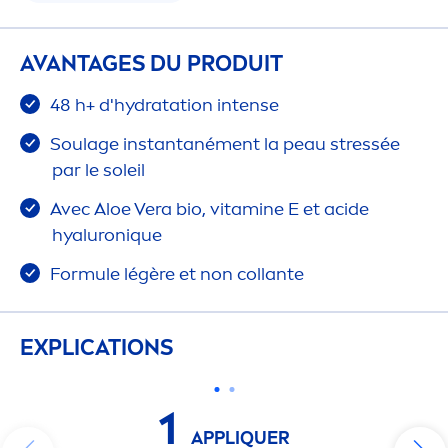
AVANTAGES DU PRODUIT
48 h+ d'
hydra
tation intense
Soulage instantané
men
t la peau
stress
ée
par le soleil
Avec Aloe Vera bio,
vitamin
e E et acide
hyaluron
iq
ue
Formule légère et non collante
EXPLICATIONS
1
APPL
IQ
UER