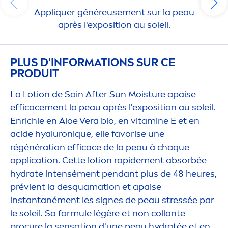
Appl
iq
uer généreuse
men
t sur la peau
après l'exposition au soleil.
PLUS D'INFORMATIONS SUR CE
PRODUIT
La Lotion de Soin After
Sun
Moisture apaise
efficace
men
t la peau après l'exposition au soleil.
Enrichie en Aloe Vera bio, en
vitamin
e E et en
acide
hyaluron
iq
ue, elle favorise une
régénération efficace de la peau à chaque
application. Cette lotion rapide
men
t absorbée
hydra
te intensé
men
t pendant plus de 48 heures,
prévient la desquamation et apaise
instantané
men
t les signes de peau
stress
ée par
le soleil. Sa formule légère et non collante
procure la
sensation
d'une peau
hydra
tée et en