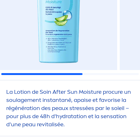
La Lotion de Soin After
Sun
Moisture procure un
soulage
men
t instantané, apaise et favorise la
régénération des peaux
stress
ées par le soleil –
pour plus de 48h d'
hydra
tation et la
sensation
d'une peau re
vital
isée.