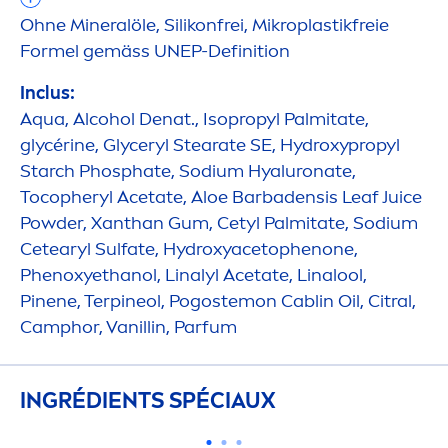
Ohne Mineralöle, Silikonfrei, Mikroplastikfreie
Formel gemäss UNEP-Definition
Inclus:
Aqua
, Alcohol Denat., Isopropyl Palmitate,
glycérine, Glyceryl Stearate SE,
Hydro
xypropyl
Starch Phosphate, Sodium
Hyaluron
ate,
Tocopheryl Acetate, Aloe Barbadensis Leaf Juice
Powder, Xanthan Gum, Cetyl Palmitate, Sodium
Cetearyl Sulfate,
Hydro
xyacetophenone,
Phenoxyethanol, Linalyl Acetate, Linalool,
Pinene, Terpineol, Pogostemon Cablin Oil, Citral,
Camphor, Vanillin, Parfum
INGRÉDIENTS SPÉCIAUX