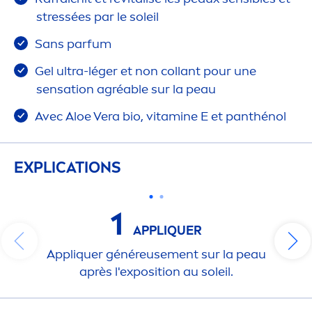
stress
ées par le soleil
Sans parfum
Gel ultra-léger et non collant pour une
sensation
agréable sur la peau
Avec Aloe Vera bio,
vitamin
e E et panthénol
EXPLICATIONS
1
APPL
IQ
UER
Appl
iq
uer généreuse
men
t sur la peau
après l'exposition au soleil.