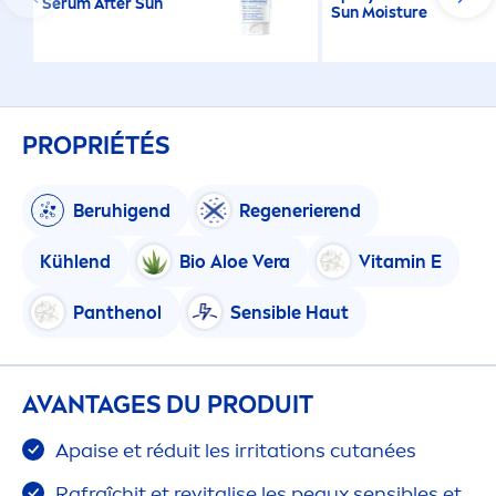
Sérum After
Sun
Sun
Moisture
PROPRIÉTÉS
Beruhigend
Regenerierend
Kühlend
Bio Aloe Vera
Vitamin
E
Panthenol
Sensible Haut
AVANTAGES DU PRODUIT
Apaise et réduit les irritations cutanées
Rafraîchit et re
vital
ise les peaux sensibles et