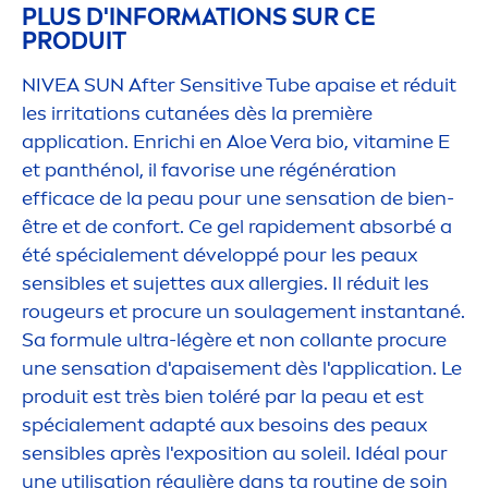
PLUS D'INFORMATIONS SUR CE
PRODUIT
NIVEA
SUN
After
Sensitive
Tube apaise et réduit
les irritations cutanées dès la première
application. Enrichi en Aloe Vera bio,
vitamin
e E
et panthénol, il favorise une régénération
efficace de la peau pour une
sensation
de bien-
être et de confort. Ce gel rapide
men
t absorbé a
été spéciale
men
t développé pour les peaux
sensibles et sujettes aux allergies. Il réduit les
rougeurs et procure un soulage
men
t instantané.
Sa formule ultra-légère et non collante procure
une
sensation
d'apaise
men
t dès l'application. Le
produit est très bien toléré par la peau et est
spéciale
men
t adapté aux besoins des peaux
sensibles après l'exposition au soleil. Idéal pour
une utilisation régulière dans ta routine de soin