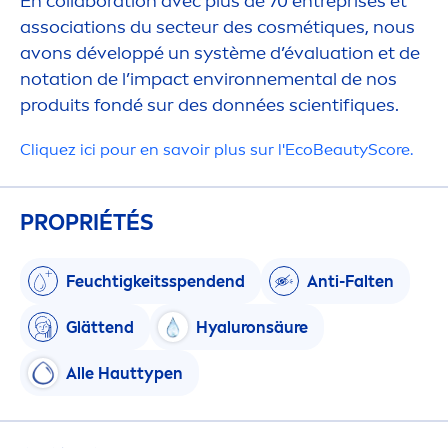
En collaboration avec plus de 70 entreprises et
associations du secteur des cosmét
iq
ues, nous
avons développé un système d’évaluation et de
notation de l’impact environne
men
tal de nos
IMPACT ENVI
produits fondé sur des données scientif
iq
ues.​
Cl
iq
uez ici pour en savoir plus sur l'Eco
Beauty
Score.
PROPRIÉTÉS
Feuchtigkeitsspendend
Anti-Falten
Glättend
Hyaluron
säure
Alle Hauttypen