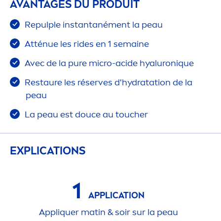
AVANTAGES DU PRODUIT
Repulple instantané
men
t la peau
Atténue les rides en 1 semaine
Avec de la
pure
micro-acide
hyaluron
iq
ue
Restaure les réserves d'
hydra
tation de la
peau
La peau est douce au toucher
EXPLICATIONS
1
APPLICATION
Appl
iq
uer matin & soir sur la peau