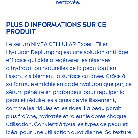
nettoyée.
PLUS D'INFORMATIONS SUR CE
PRODUIT
Le sérum
NIVEA
CELLULAR
Expert
Filler
Hyaluron
Replumping est une solution anti-âge
efficace qui aide à régénérer les réserves
d'
hydra
tation naturelles de la peau tout en
lissant visible
men
t la surface cutanée. Grâce à
sa formule enrichie en acide
hyaluron
iq
ue pur, ce
sérum pénètre en profondeur pour repulper la
peau et réduire les signes de vieillisse
men
t,
comme les ridules et les rides. La peau paraît
plus fraîche,
hydra
tée et rajeunie après chaque
utilisation. Convient à tous les types de peau et
idéal pour une utilisation quotidienne. Sa texture