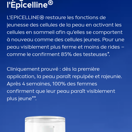
®
l'Epicelline
L'EPICELLINE® restaure les fonctions de
jeunesse des cellules de la peau en activant les
cellules en sommeil afin qu'elles se comportent
à nouveau comme des cellules jeunes. Pour une
peau visible
men
t plus ferme et moins de rides –
comme le confir
men
t 85% des testeuses*.
Clin
iq
ue
men
t prouvé : dès la première
application, la peau paraît repulpée et rajeunie.
Après 4 semaines, 100% des femmes
confir
men
t que leur peau paraît visible
men
t
plus jeune**.