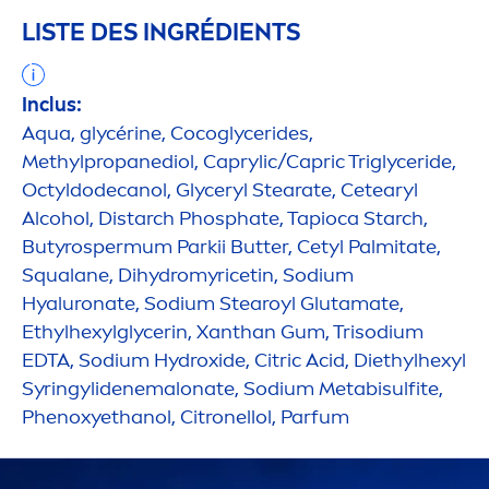
LISTE DES INGRÉDIENTS
Inclus:
Aqua
, glycérine, Cocoglycerides,
Methylpropanediol, Caprylic/Capric Triglyceride,
Octyldodecanol, Glyceryl Stearate, Cetearyl
Alcohol, Distarch Phosphate, Tapioca Starch,
Butyrospermum Parkii
Butter
, Cetyl Palmitate,
Squalane, Di
hydro
myricetin, Sodium
Hyaluron
ate, Sodium Stearoyl Glutamate,
Ethylhexylglycerin, Xanthan Gum, Trisodium
EDTA, Sodium
Hydro
xide, Citric Acid, Diethylhexyl
Syringylidenemalonate, Sodium Metabisulfite,
Phenoxyethanol, Citronellol, Parfum