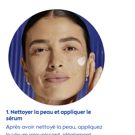
1. Nettoyer la peau et appl
iq
uer le
sérum
Après avoir nettoyé la peau, appl
iq
uez
le sérum rajeunissant, idéale
men
t