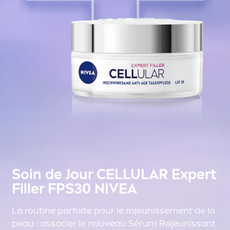
Soin de Jour
CELLULAR
Expert
Filler
FPS30
NIVEA
La routine parfaite pour le rajeunisse
men
t de la
peau : associer le nouveau Sérum Rajeunissant