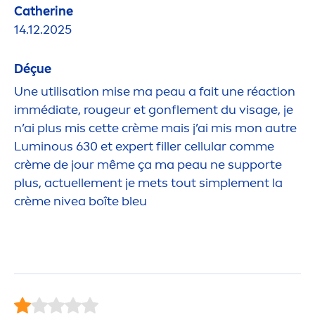
Catherine
14.12.2025
Déçue
Une utilisation mise ma peau a fait une réaction
immédiate, rougeur et gonfle
men
t du visage, je
n’ai plus mis cette crème mais j’ai mis mon autre
Luminous
630 et expert
filler
cellular
comme
crème de jour même ça ma peau ne supporte
plus, actuelle
men
t je mets tout simple
men
t la
crème
nivea
boîte bleu