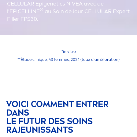
CELLULAR
Epigenetics
NIVEA
avec de
®
l'EPICELLINE
au Soin de Jour
CELLULAR
Expert
Filler
FPS30.
*in vitro
**Étude clin
iq
ue, 43 femmes, 2024 (taux d'amélioration)
VOICI COM
MEN
T ENTRER
DANS
LE FUTUR DES SOINS
RAJEUNISSANTS