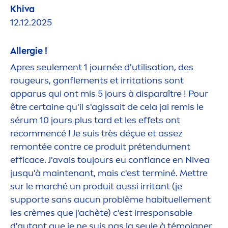
Khiva
12.12.2025
Allergie !
Apres seule
men
t 1 journée d'utilisation, des
rougeurs, gonfle
men
ts et irritations sont
apparus qui ont mis 5 jours à disparaître ! Pour
être certaine qu'il s'agissait de cela jai remis le
sérum 10 jours plus tard et les effets ont
recom
men
cé ! Je suis très déçue et assez
remontée contre ce produit prétendu
men
t
efficace. J'avais toujours eu confiance en
Nivea
jusqu'à maintenant, mais c'est terminé. Mettre
sur le marché un produit aussi irritant (je
supporte sans aucun problème habituelle
men
t
les crèmes que j'achète) c'est irresponsable
d'autant que je ne suis pas la seule à témoigner