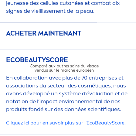
jeunesse des cellules cutanées et combat dix
signes de vieillisse
men
t de la peau.
ACHETER MAINTENANT
ECO
BEAUTY
SCORE
Comparé aux autres soins du visage
vendus sur le marché européen
En collaboration avec plus de 70 entreprises et
associations du secteur des cosmét
iq
ues, nous
avons développé un système d’évaluation et de
notation de l’impact environne
men
tal de nos
IMPACT ENVI
produits fondé sur des données scientif
iq
ues.​
Cl
iq
uez ici pour en savoir plus sur l'Eco
Beauty
Score.