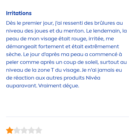
Irritations
Dès le premier jour, j'ai ressenti des brûlures au
nivea
u des joues et du
men
ton. Le lendemain, la
peau de mon visage était rouge, irritée, me
démangeait forte
men
t et était extrême
men
t
sèche. Le jour d'après ma peau a com
men
cé à
peler comme après un coup de soleil, surtout au
nivea
u de la zone T du visage. Je n'ai jamais eu
de réaction aux autres produits Nivéa
auparavant. Vrai
men
t déçue.