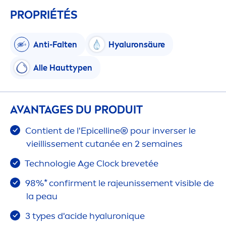
PROPRIÉTÉS
Anti-Falten
Hyaluron
säure
Alle Hauttypen
AVANTAGES DU PRODUIT
Contient de l'Epicelline® pour inverser le
vieillisse
men
t cutanée en 2 semaines
Technologie Age Clock brevetée
98%* confir
men
t le rajeunisse
men
t visible de
la peau
3 types d'acide
hyaluron
iq
ue