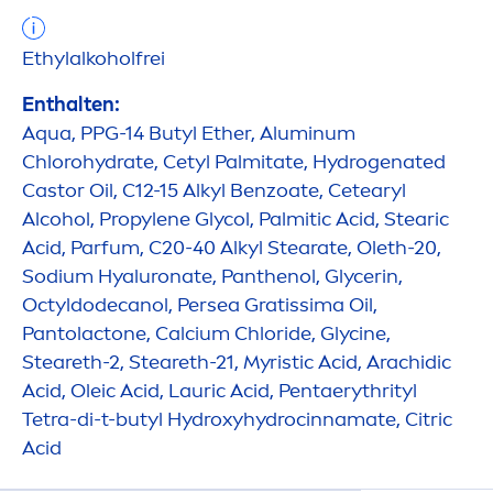
Ethylalkoholfrei
Enthalten:
Aqua
, PPG-14 Butyl Ether, Aluminum
Chloro
hydra
te, Cetyl Palmitate,
Hydro
genated
Castor Oil, C12-15 Alkyl Benzoate, Cetearyl
Alcohol, Propylene Glycol, Palmitic Acid, Stearic
Acid, Parfum, C20-40 Alkyl Stearate, Oleth-20,
Sodium
Hyaluron
ate, Panthenol, Glycerin,
Octyldodecanol, Persea Gratissima Oil,
Pantolactone, Calcium Chloride, Glycine,
Steareth-2, Steareth-21, Myristic Acid, Arachidic
Acid, Oleic Acid, Lauric Acid, Pentaerythrityl
Tetra-di-t-butyl
Hydro
xy
hydro
cinnamate, Citric
Acid