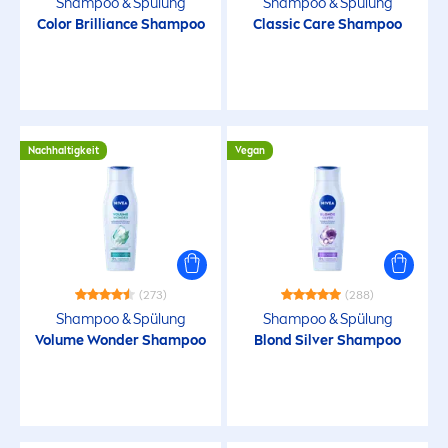
Shampoo & Spülung
Shampoo & Spülung
Fettige Kopfhaut
Color
Brilliance Shampoo
Classic
Care
Shampoo
Glanzloses Haar
Haarpflege
Nachhaltigkeit
Vegan
Haarvolumen
mehr Glanz
(273)
(288)
Nachhaltigkeit
Shampoo & Spülung
Shampoo & Spülung
Volume Wonder Shampoo
Blond Silver Shampoo
Reinigung
Trockenes Haar