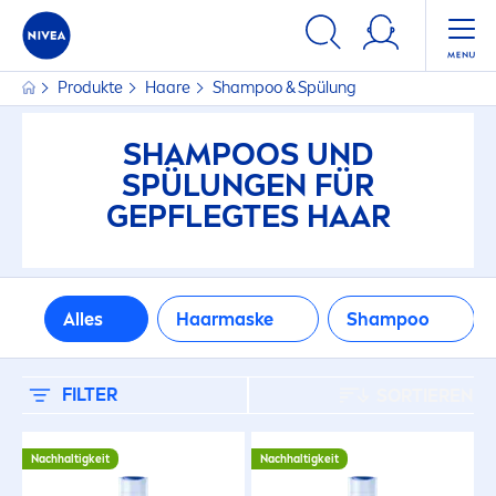
FILTER
Produkte
Haare
Shampoo & Spülung
HAARTYP
SHAMPOOS UND
Alle Haartypen
SPÜLUNGEN FÜR
GEPFLEGTES HAAR
Blondes Haar
Braunes Haar
Alles
Haarmaske
Shampoo
Dickes Haar
FILTER
SORTIEREN
Feines Haar
Nachhaltigkeit
Nachhaltigkeit