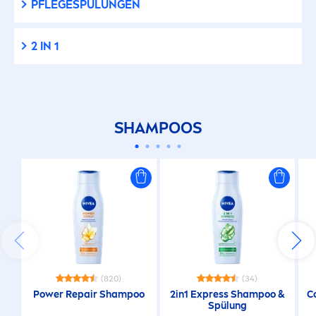
PFLEGESPÜLUNGEN
2 IN 1
SHAMPOOS
(820)
(34)
Power
Repair
Shampoo
2in1 Express Shampoo &
C
Spülung