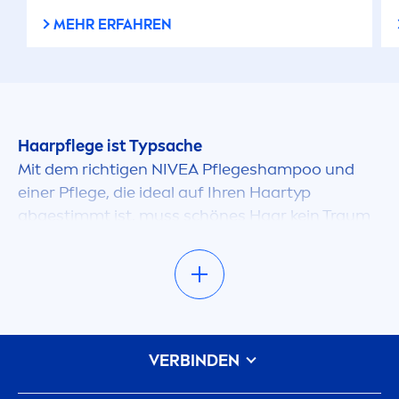
kleinen Haarpflege-Einmaleins von
NIVEA
.
MEHR ERFAHREN
Haarpflege ist Typsache
Mit dem richtigen
NIVEA
Pflegeshampoo und
einer Pflege, die ideal auf Ihren Haartyp
abgestimmt ist, muss schönes Haar kein Traum
mehr sein. Ganz gleich, ob ein kurzer Bob, langes
und glattes oder lockiges und dickes Haar − mit
der optimalen Pflege passend zu Ihrem Haartyp
werden Sie Ihre Haare lieben.
Was sollte ein Shampoo können und wofür ist
VERBINDEN
es gut?
Ein Shampoo ist die Grundlage der Haarpflege