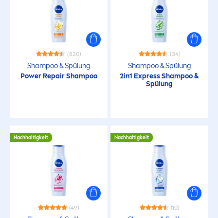
Gefärbte Haare
Langes Haar
(820)
(34)
Strapaziertes Haar
Shampoo & Spülung
Shampoo & Spülung
Power
Repair
Shampoo
2in1 Express Shampoo &
Spülung
Stumpfes Haar
Trockenes Haar
Nachhaltigkeit
Nachhaltigkeit
BEDÜRFNISSE
Beschädigtes Haar
Farbpflege
(49)
(10)