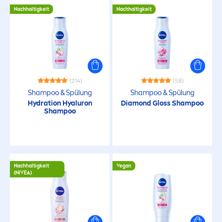
Nachhaltigkeit
Nachhaltigkeit
KEINE INHALTSSTOFFE
Mikroplastikfreie Formel gemäss UNEP-
Definition
(214)
(58)
Shampoo & Spülung
Silikonfrei
Shampoo & Spülung
Hydra
tion
Hyaluron
Diamond Gloss Shampoo
Shampoo
AUSGEWÄHLTE FILTER
Nachhaltigkeit
Vegan
(
NIVEA
)