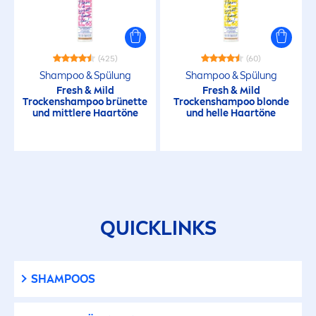
(425)
(60)
Shampoo & Spülung
Shampoo & Spülung
Fresh
& Mild
Fresh
& Mild
T
rock
enshampoo brünette
T
rock
enshampoo blonde
und mittlere Haartöne
und helle Haartöne
QUICKLINKS
SHAMPOOS