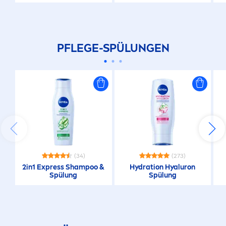
PFLEGE-SPÜLUNGEN
(34)
(273)
2in1 Express Shampoo &
Hydra
tion
Hyaluron
Spülung
Spülung