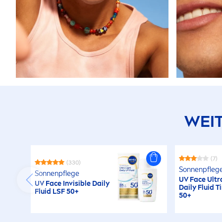
WEIT
(7)
(330)
Sonnenpfleg
Sonnenpflege
UV Face Ultr
UV Face Invisible Daily
Daily Fluid T
Fluid LSF 50+
50+