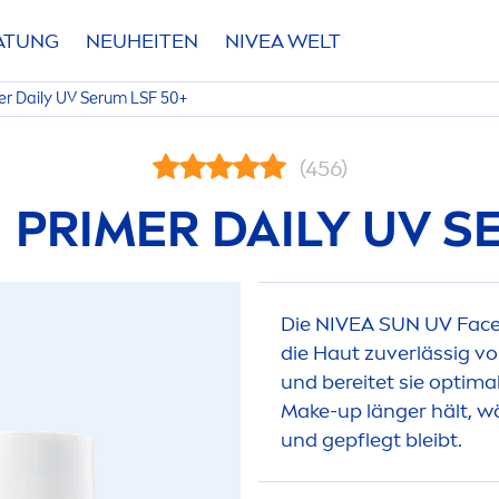
RATUNG
NEUHEITEN
NIVEA
WELT
er Daily UV Serum LSF 50+
(456)
1 PRIMER DAILY UV S
Die
NIVEA
SUN
UV Face 
die Haut zuverlässig vor
und bereitet sie optima
Make-up länger hält, w
und gepflegt bleibt.