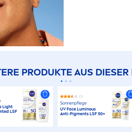
ERE PRODUKTE AUS DIESER 
(7)
e
Sonnenpflege
a Light
UV Face
Luminous
inted LSF
Anti-Pig
men
ts LSF 50+