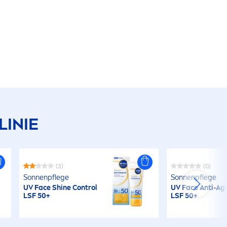
LINIE
(3)
(0)
Sonnenpflege
Sonnenpflege
UV Face
Shine
Control
UV Face Anti-Ag
LSF 50+
LSF 50+