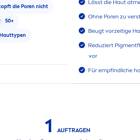
Lässt die Haut at
m
topft die Poren nicht
Ohne Poren zu vers
50+
Beugt vorzeitige Ha
 Hauttypen
Reduziert Pig
men
t
vor
Für empfindliche ha
1
AUFTRAGEN