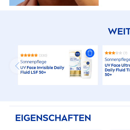
WEIT
(7)
(330)
Sonnenpfleg
Sonnenpflege
UV Face Ultr
UV Face Invisible Daily
Daily Fluid T
Fluid LSF 50+
50+
EIGENSCHAFTEN