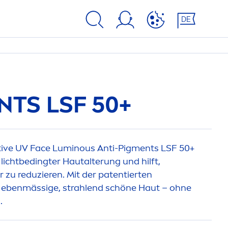
DE
N
TS LSF 50+
tive UV Face
Luminous
Anti-Pig
men
ts LSF 50+
 lichtbedingter Hautalterung und hilft,
r zu reduzieren. Mit der patentierten
 ebenmässige, strahlend schöne Haut – ohne
.