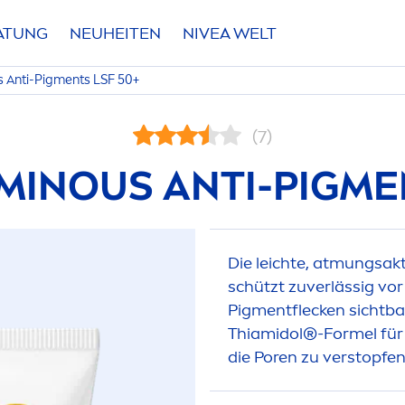
RATUNG
NEUHEITEN
NIVEA
WELT
s
Anti-Pig
men
ts LSF 50+
(7)
MINOUS
ANTI-PIG
ME
Die leichte, atmungsak
schützt zuverlässig vor
Pig
men
tflecken sichtba
Thiamidol®-Formel für
die Poren zu verstopfen