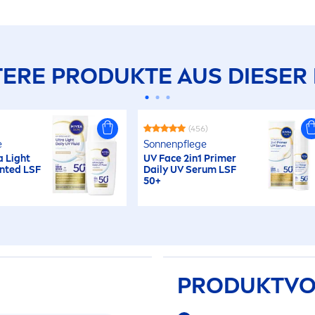
ERE PRODUKTE AUS DIESER 
(456)
e
Sonnenpflege
a Light
UV Face 2in1 Primer
inted LSF
Daily UV Serum LSF
50+
PRODUKTVO