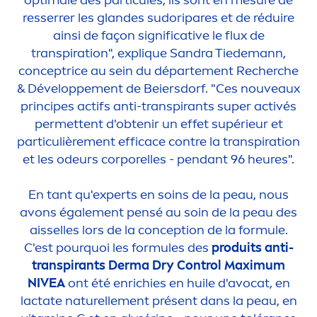
optimale des particules, ils sont en mesure de
resserrer les glandes sudoripares et de réduire
ainsi de façon significative le flux de
transpiration", expl
iq
ue Sandra Tiedemann,
conceptrice au sein du départe
men
t Recherche
& Développe
men
t de Beiersdorf. "Ces nouveaux
principes actifs anti-transpirants super activés
permettent d'obtenir un effet supérieur et
particulière
men
t efficace contre la transpiration
et les odeurs corporelles - pendant 96 heures".
En tant qu'experts en soins de la peau, nous
avons égale
men
t pensé au soin de la peau des
aisselles lors de la conception de la formule.
C'est pourquoi les formules des
produits anti-
transpirants Derma Dry Control Maximum
NIVEA
ont été enrichies en huile d'avocat, en
lactate naturelle
men
t présent dans la peau, en