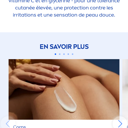
vitamin
e C et en glycérine - pour une tolérance
cutanée élevée, une
protect
ion contre les
irritations et une
sensation
de peau douce.
EN SAVOIR PLUS
Corps