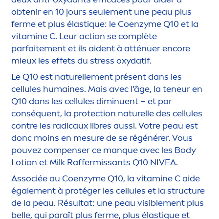
obtenir en 10 jours seule
men
t une peau plus
ferme et plus élast
iq
ue: le Coenzyme Q10 et la
vitamin
e C. Leur action se complète
parfaite
men
t et ils aident à atténuer encore
mieux les effets du
stress
oxydatif.
Le Q10 est naturelle
men
t présent dans les
cellules humaines. Mais avec l’âge, la teneur en
Q10 dans les cellules diminuent – et par
conséquent, la
protect
ion naturelle des cellules
contre les radicaux libres aussi. Votre peau est
donc moins en mesure de se régénérer. Vous
pouvez compenser ce manque avec les Body
Lotion et Milk Raffermissants Q10
NIVEA
.
Associée au Coenzyme Q10, la
vitamin
e C aide
égale
men
t à protéger les cellules et la structure
de la peau. Résultat: une peau visible
men
t plus
belle, qui paraît plus ferme, plus élast
iq
ue et