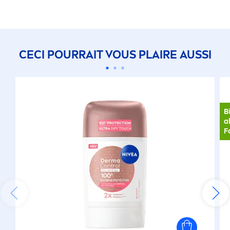
CECI POURRAIT VOUS PLAIRE AUSSI
B
a
F