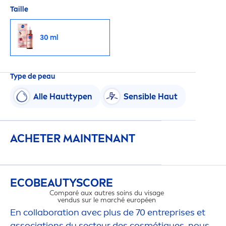
Taille
30 ml
Type de peau
Alle Hauttypen
Sensible Haut
ACHETER MAINTENANT
ECO
BEAUTY
SCORE
Comparé aux autres soins du visage
vendus sur le marché européen
En collaboration avec plus de 70 entreprises et
associations du secteur des cosmét
iq
ues, nous