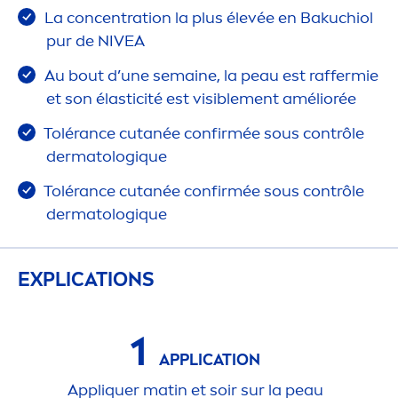
La concentration la plus élevée en Bakuchiol
pur de
NIVEA
Au bout d’une semaine, la peau est raffermie
et son élasticité est visible
men
t améliorée
Tolérance cutanée confirmée sous contrôle
dermatolog
iq
ue
Tolérance cutanée confirmée sous contrôle
dermatolog
iq
ue
EXPLICATIONS
1
APPLICATION
Appl
iq
uer matin et soir sur la peau