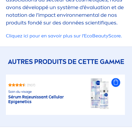
avons développé un système d’évaluation et de
notation de l’impact environne
men
tal de nos
IMPACT ENVI
produits fondé sur des données scientif
iq
ues.​
Cl
iq
uez ici pour en savoir plus sur l'Eco
Beauty
Score.
AUTRES PRODUITS DE CETTE GAMME
(1107)
Soin du visage
Sérum Rajeunissant
Cellular
Epigenetics