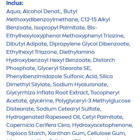
Inclus:
Aqua
, Alcohol Denat., Butyl
Methoxydibenzoylmethane, C12-15 Alkyl
Benzoate, Isopropyl Palmitate, Bis-
Ethylhexyloxyphenol Methoxyphenyl Triazine,
Dibutyl Adipate, Dipropylene Glycol Dibenzoate,
Ethylhexyl Triazone, Diethylamino
Hydro
xybenzoyl Hexyl Benzoate, Distarch
Phosphate, Glyceryl Stearate SE,
Phenylbenzimidazole Sulfonic Acid, Silica
Dimethyl Silylate, Sodium
Hyaluron
ate,
Glycyrrhiza Inflata Root Extract, Tocopheryl
Acetate, glycérine, Polyglyceryl-3 Methylglucose
Distearate, Sodium Cetearyl Sulfate,
Hydro
genated Rapeseed Oil, Cetyl Palmitate,
Copernicia Cerifera Cera,
Hydro
xyacetophenone,
Tapioca Starch, Xanthan Gum, Cellulose Gum,