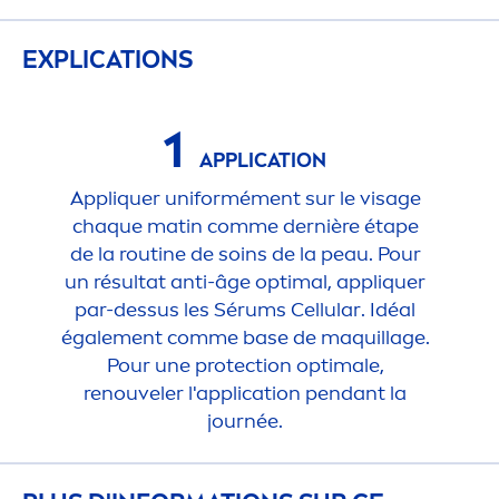
EXPLICATIONS
1
APPLICATION
Appl
iq
uer uniformé
men
t sur le visage
chaque matin comme dernière étape
de la routine de soins de la peau. Pour
un résultat anti-âge optimal, appl
iq
uer
par-dessus les Sérums
Cellular
. Idéal
égale
men
t comme base de maquillage.
Pour une
protect
ion optimale,
renouveler l'application pendant la
journée.