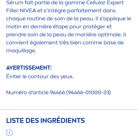
Sérum fait partie de la gamme
Cellular
Expert
Filler
NIVEA
et s'intègre parfaite
men
t dans
chaque routine de soin de la peau. Il s’appl
iq
ue le
matin en dernière étape pour protéger et
prendre soin de la peau de manière optimale. Il
convient égale
men
t très bien comme base de
maquillage.
AVERTISSE
MEN
T:
Éviter le contour des yeux.
Numéro d’article 94466 (94466-01000-33)
LISTE DES INGRÉDIENTS