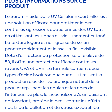
PLUS D'INFORMATIONS SUR CE
PRODUIT
Le Sérum Fluide Daily UV
Cellular
Expert
Filler
est
une solution efficace pour protéger la peau
contre les agressions quotidiennes des UV tout
en atténuant les signes du vieillisse
men
t cutané.
La texture légère et non grasse du sérum
pénètre rapide
men
t et laisse un fini invisible.
Doté d’un facteur de
protect
ion solaire élevé de
50, il offre une
protect
ion efficace contre les
rayons UVA et UVB. La formule contient deux
types d'acide
hyaluron
iq
ue pur qui stimulent la
production d'acide
hyaluron
iq
ue naturel de la
peau et repulpent les ridules et les rides de
l'intérieur. De plus, la Licochalcone A, un puissant
antioxydant, protège la peau contre les effets
nocifs de la pollution et du
stress
oxydatif. Ce