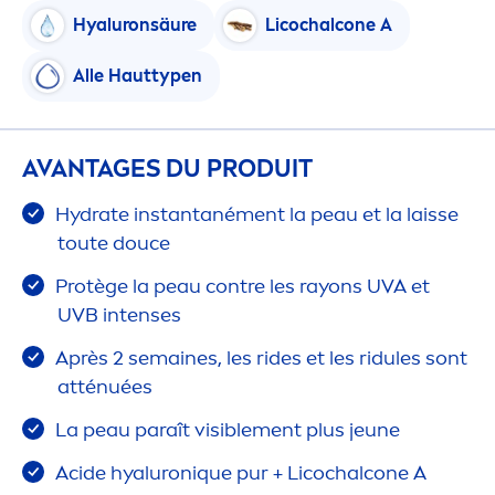
Hyaluron
säure
Licochalcone A
Alle Hauttypen
AVANTAGES DU PRODUIT
Hydra
te instantané
men
t la peau et la laisse
toute douce
Protège la peau contre les rayons UVA et
UVB intenses
Après 2 semaines, les rides et les ridules sont
atténuées
La peau paraît visible
men
t plus jeune
Acide
hyaluron
iq
ue pur + Licochalcone A