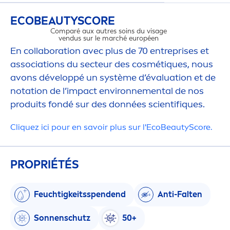
ECO
BEAUTY
SCORE
Comparé aux autres soins du visage
vendus sur le marché européen
En collaboration avec plus de 70 entreprises et
associations du secteur des cosmét
iq
ues, nous
avons développé un système d’évaluation et de
notation de l’impact environne
men
tal de nos
IMPACT ENVI
produits fondé sur des données scientif
iq
ues.​
Cl
iq
uez ici pour en savoir plus sur l'Eco
Beauty
Score.
PROPRIÉTÉS
Feuchtigkeitsspendend
Anti-Falten
Sonnenschutz
50+