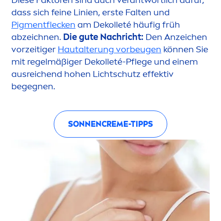
Diese Faktoren sind auch verantwortlich dafür,
dass sich feine Linien, erste Falten und
Pig
men
tflecken
am Dekolleté häufig früh
abzeichnen.
Die gute Nachricht:
Den Anzeichen
vorzeitiger
Hautalterung vorbeugen
können Sie
mit regelmäßiger Dekolleté-Pflege und einem
ausreichend hohen Lichtschutz effektiv
begegnen.
SONNEN
CREME
-TIPPS