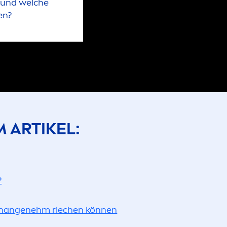
 und welche
en?
M ARTIKEL:
?
e unangenehm riechen können