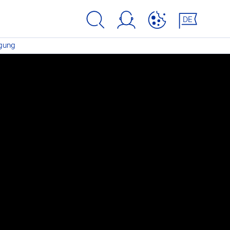
DE
ugung