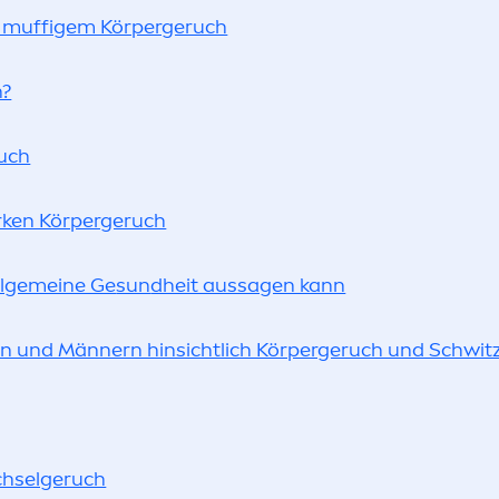
n muffigem Körpergeruch
h?
ruch
arken Körpergeruch
llgemeine Ge
sun
dheit aussagen kann
n und Männern hinsichtlich Körpergeruch und Schwit
chselgeruch