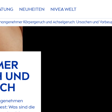
RATUNG
NEUHEITEN
NIVEA
WELT
nangenehmer Körpergeruch und Achselgeruch: Ursachen und Vorbe
MER
H UND
UCH
angeneh
men
est: Was sind die