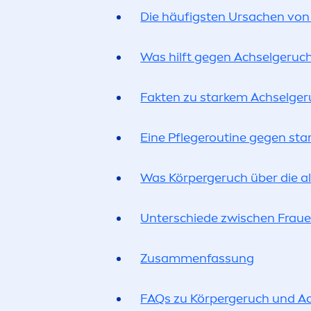
Die häufigsten Ursachen vo
Was hilft gegen Achselgeruc
Fakten zu starkem Achselge
Eine Pflegeroutine gegen st
Was Körpergeruch über die a
Unterschiede zwischen Fraue
Zusam
men
fas
sun
g
FAQs zu Körpergeruch und A