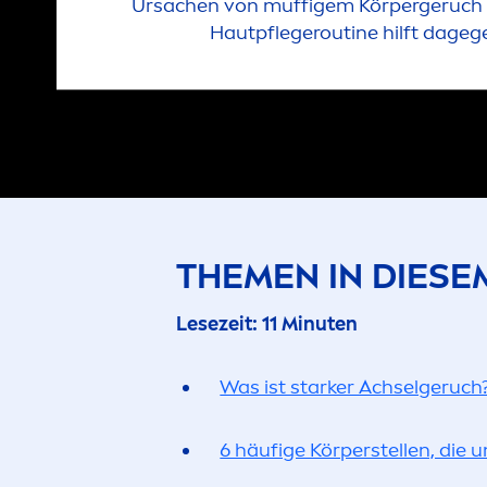
Ursachen von muffigem Körpergeruch
Hautpflegeroutine hilft dageg
THE
MEN
IN DIESE
Lesezeit: 11 Minuten
Was ist starker Achselgeruch
6 häufige Körperstellen, di