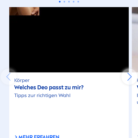
Körper
Welches Deo passt zu mir?
Tipps zur richtigen Wahl
MEHR ERFAHREN