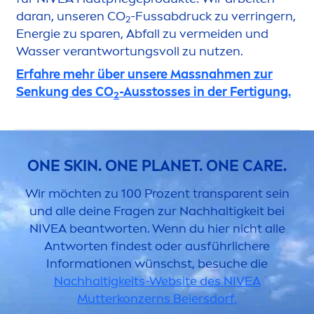
daran, unseren CO
-Fussabdruck zu verringern,
2
Energie zu sparen, Abfall zu vermeiden und
Wasser verantwortungsvoll zu nutzen.
Erfahre mehr über unsere Massnah
men
zur
Senkung des CO
-Ausstosses in der Fertigung.
2
ONE
SKIN
. ONE PLANET. ONE
CARE
.
Wir möchten zu 100 Prozent transparent sein
und alle deine Fragen zur Nachhaltigkeit bei
NIVEA
beantworten. Wenn du hier nicht alle
Antworten findest oder ausführlichere
Informationen wünschst, besuche die
Nachhaltigkeits-Website des
NIVEA
Mutterkonzerns Beiersdorf.