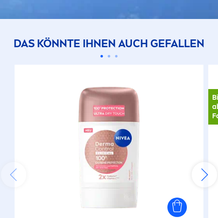
DAS KÖNNTE IHNEN AUCH GEFALLEN
B
a
F