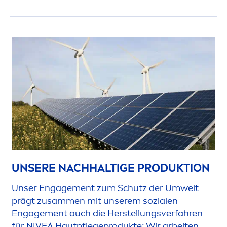
UNSERE NACHHALTIGE PRODUKTION
Unser Engage
men
t zum Schutz der Umwelt
prägt zusam
men
mit unserem sozialen
Engage
men
t auch die Herstellungsverfahren
für
NIVEA
Hautpflegeprodukte: Wir arbeiten