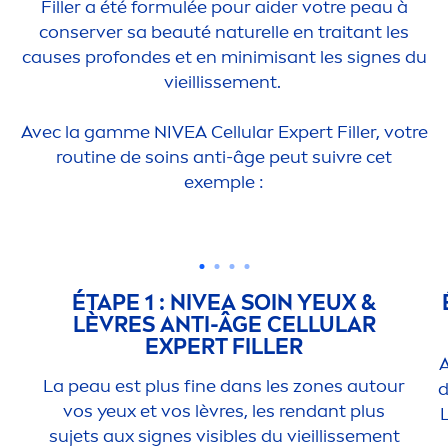
Filler
a été formulée pour aider votre peau à
conserver sa beauté naturelle en traitant les
causes profondes et en minimisant les signes du
vieillisse
men
t.
Avec la gamme
NIVEA
Cellular
Expert
Filler
, votre
routine de soins anti-âge peut suivre cet
exemple :
ÉTAPE 1 :
NIVEA
SOIN YEUX &
LÈVRES ANTI-ÂGE
CELLULAR
EXPERT
FILLER
A
La peau est plus fine dans les zones autour
d
vos yeux et vos lèvres, les rendant plus
sujets aux signes visibles du vieillisse
men
t