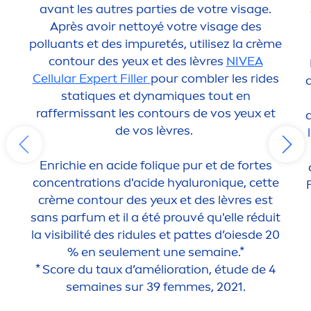
avant les autres parties de votre visage.
Après avoir nettoyé votre visage des
polluants et des im
pure
tés, utilisez la crème
contour des yeux et des lèvres
NIVEA
Cellular
Expert
Filler
pour combler les rides
stat
iq
ues et dynam
iq
ues tout en
raffermissant les contours de vos yeux et
a
de vos lèvres.
Enrichie en acide fol
iq
ue pur et de fortes
concentrations d'acide
hyaluron
iq
ue, cette
F
crème contour des yeux et des lèvres est
sans parfum et il a été prouvé qu'elle réduit
la visibilité des ridules et pattes d’oiesde 20
% en seule
men
t une semaine.*
* Score du taux d’amélioration, étude de 4
semaines sur 39 femmes, 2021.