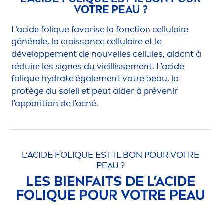
VOTRE PEAU ?
L’acide fol
iq
ue favorise la fonction cellulaire
générale, la croissance cellulaire et le
développe
men
t de nouvelles cellules, aidant à
réduire les signes du vieillisse
men
t. L’acide
fol
iq
ue
hydra
te égale
men
t votre peau, la
protège du soleil et peut aider à prévenir
l’apparition de l’acné.
L’ACIDE FOL
IQ
UE EST-IL BON POUR VOTRE
PEAU ?
LES BIENFAITS DE L’ACIDE
FOL
IQ
UE POUR VOTRE PEAU