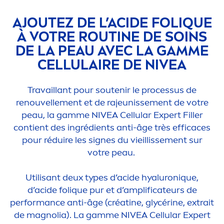
AJOUTEZ DE L’ACIDE FOL
IQ
UE
À VOTRE ROUTINE DE SOINS
DE LA PEAU AVEC LA GAMME
CELLULAIRE DE
NIVEA
Travaillant pour soutenir le processus de
renouvelle
men
t et de rajeunisse
men
t de votre
peau, la gamme
NIVEA
Cellular
Expert
Filler
contient des ingrédients anti-âge très efficaces
pour réduire les signes du vieillisse
men
t sur
votre peau.
Utilisant deux types d’acide
hyaluron
iq
ue,
d’acide fol
iq
ue pur et d’amplificateurs de
performance anti-âge (créatine, glycérine, extrait
de magnolia). La gamme
NIVEA
Cellular
Expert