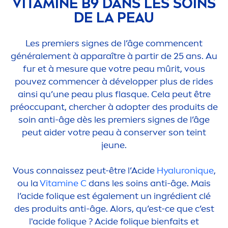
VITAMIN
E B9 DANS LES SOINS
DE LA PEAU
Les premiers signes de l’âge com
men
cent
générale
men
t à apparaître à partir de 25 ans. Au
fur et à mesure que votre peau mûrit, vous
pouvez com
men
cer à développer plus de rides
ainsi qu’une peau plus flasque. Cela peut être
préoccupant, chercher à adopter des produits de
soin anti-âge dès les premiers signes de l’âge
peut aider votre peau à conserver son teint
jeune.
Vous connaissez peut-être l’Acide
Hyaluron
iq
ue
,
ou la
Vitamin
e C
dans les soins anti-âge. Mais
l’acide fol
iq
ue est égale
men
t un ingrédient clé
des produits anti-âge. Alors, qu’est-ce que c’est
l'acide fol
iq
ue ? Acide fol
iq
ue bienfaits et