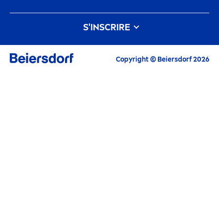
nivea
-histoire
Carrières chez Beiersdorf
S'INSCRIRE
Notre philosophie
Contactez-nous
Tous les Highlights actuels, conseils de soin,
Copyright © Beiersdorf 2026
inspirations et offres
Courriel
CONTINUER