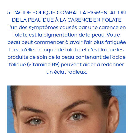
5. L’ACIDE FOL
IQ
UE COMBAT LA PIG
MEN
TATION
DE LA PEAU DUE À LA
CARE
NCE EN FOLATE
L’un des symptômes causés par une
care
nce en
folate est la pig
men
tation de la peau. Votre
peau peut com
men
cer à avoir l’air plus fatiguée
lorsqu’elle manque de folate, et c’est là que les
produits de soin de la peau contenant de l’acide
fol
iq
ue (
vitamin
e B9) peuvent aider à redonner
un éclat radieux.