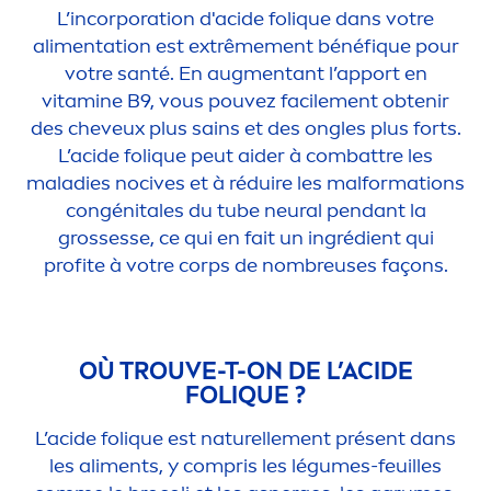
L’incorporation d'acide fol
iq
ue dans votre
ali
men
tation est extrême
men
t bénéf
iq
ue pour
votre santé. En aug
men
tant l’apport en
vitamin
e B9, vous pouvez facile
men
t obtenir
des cheveux plus sains et des ongles plus forts.
L’acide fol
iq
ue peut aider à combattre les
maladies nocives et à réduire les malformations
congénitales du tube neural pendant la
grossesse, ce qui en fait un ingrédient qui
profite à votre corps de nombreuses façons.
OÙ TROUVE-T-ON DE L’ACIDE
FOL
IQ
UE ?
L’acide fol
iq
ue est naturelle
men
t présent dans
les ali
men
ts, y compris les légumes-feuilles