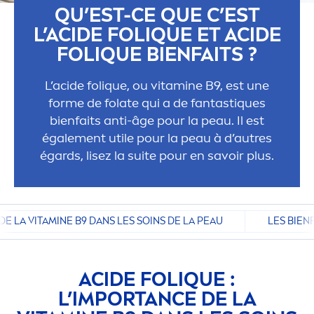
QU’EST-CE QUE C’EST
L’ACIDE FOL
IQ
UE ET ACIDE
FOL
IQ
UE BIENFAITS ?
L’acide fol
iq
ue, ou
vitamin
e B9, est une
forme de folate qui a de fantast
iq
ues
bienfaits anti-âge pour la peau. Il est
égale
men
t utile pour la peau à d’autres
égards, lisez la suite pour en savoir plus.
DE LA VITAMINE B9 DANS LES SOINS DE LA PEAU
LES BIEN
ACIDE FOL
IQ
UE :
L’IMPORTANCE DE LA