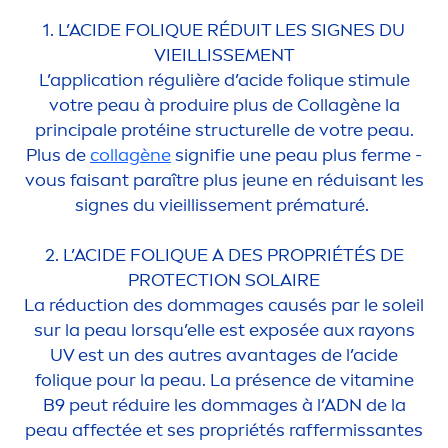
1. L’ACIDE FOL
IQ
UE RÉDUIT LES SIGNES DU
VIEILLISSE
MEN
T
L’application régulière d’acide fol
iq
ue stimule
votre peau à produire plus de Collagène la
principale protéine structurelle de votre peau.
Plus de
collagène
signifie une peau plus ferme -
vous faisant paraître plus jeune en réduisant les
signes du vieillisse
men
t prématuré.
2. L’ACIDE FOL
IQ
UE A DES PROPRIÉTÉS DE
PROTECT
ION SOLAIRE
La réduction des dommages causés par le soleil
sur la peau lorsqu’elle est exposée aux rayons
UV est un des autres avantages de l’acide
fol
iq
ue pour la peau. La présence de
vitamin
e
B9 peut réduire les dommages à l’ADN de la
peau affectée et ses propriétés raffermissantes