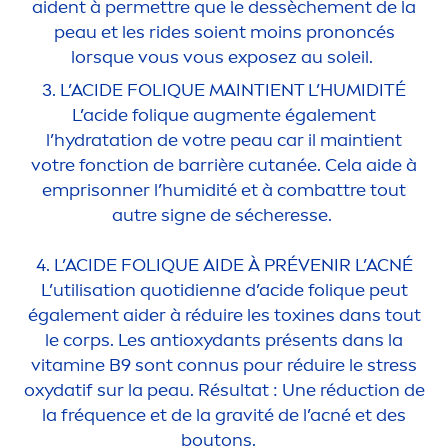
aident à permettre que le dessèche
men
t de la
peau et les rides soient moins prononcés
lorsque vous vous exposez au soleil.
3. L’ACIDE FOL
IQ
UE MAINTIENT L’HUMIDITÉ
L’acide fol
iq
ue aug
men
te égale
men
t
l’
hydra
tation de votre peau car il maintient
votre fonction de barrière cutanée. Cela aide à
emprisonner l’humidité et à combattre tout
autre signe de sécheresse.
4. L’ACIDE FOL
IQ
UE AIDE À PRÉVENIR L’ACNÉ
L’utilisation quotidienne d’acide fol
iq
ue peut
égale
men
t aider à réduire les toxines dans tout
le corps. Les antioxydants présents dans la
vitamin
e B9 sont connus pour réduire le
stress
oxydatif sur la peau. Résultat : Une réduction de
la fréquence et de la gravité de l’acné et des
boutons.