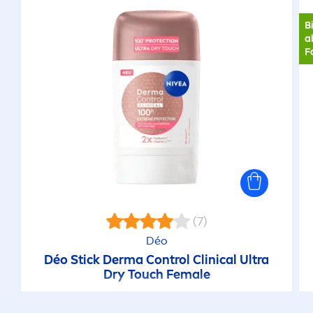
B
a
F
(7)
Déo
Déo Stick Derma Control Clinical Ultra
Dry Touch Female