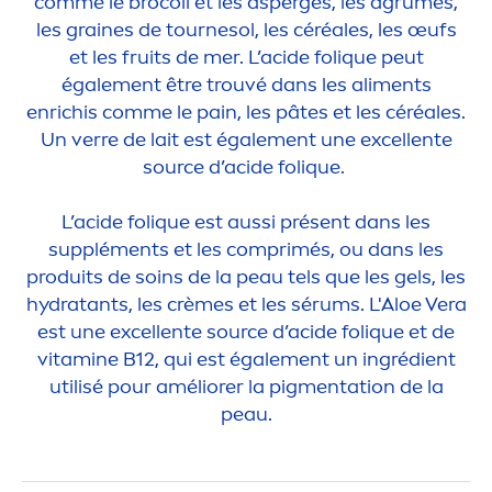
comme le brocoli et les asperges, les agrumes,
les graines de tournesol, les céréales, les œufs
et les
fruits
de mer. L’acide fol
iq
ue peut
égale
men
t être trouvé dans les ali
men
ts
enrichis comme le pain, les pâtes et les céréales.
Un verre de lait est égale
men
t une excellente
source d’acide fol
iq
ue.
L’acide fol
iq
ue est aussi présent dans les
supplé
men
ts et les comprimés, ou dans les
produits de soins de la peau tels que les gels, les
hydra
tants, les crèmes et les sérums. L'Aloe Vera
est une excellente source d’acide fol
iq
ue et de
vitamin
e B12, qui est égale
men
t un ingrédient
utilisé pour améliorer la pig
men
tation de la
peau.