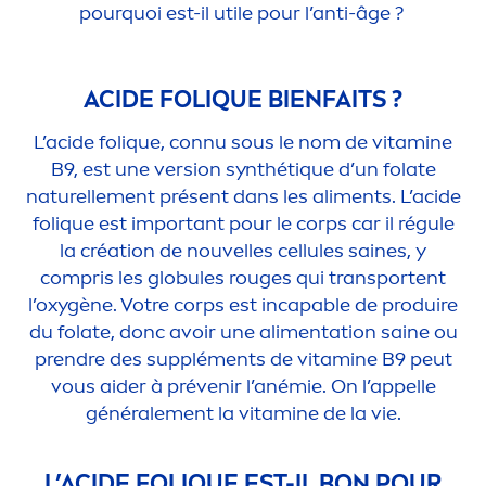
pourquoi est-il utile pour l’anti-âge ?
ACIDE FOL
IQ
UE BIENFAITS ?
L’acide fol
iq
ue, connu sous le nom de
vitamin
e
B9, est une version synthét
iq
ue d’un folate
naturelle
men
t présent dans les ali
men
ts. L’acide
fol
iq
ue est important pour le corps car il régule
la création de nouvelles cellules saines, y
compris les globules rouges qui transportent
l’oxygène. Votre corps est incapable de produire
du folate, donc avoir une ali
men
tation saine ou
prendre des supplé
men
ts de
vitamin
e B9 peut
vous aider à prévenir l’anémie. On l’appelle
générale
men
t la
vitamin
e de la vie.
L’ACIDE FOL
IQ
UE EST-IL BON POUR