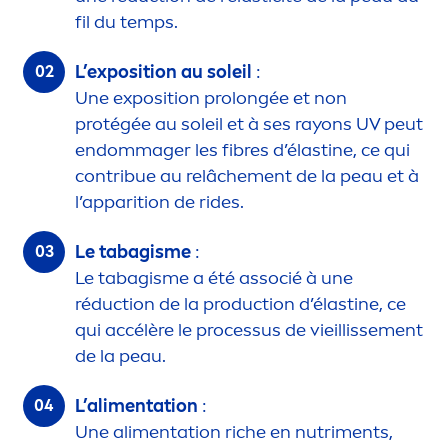
fil du temps.
L’exposition au soleil
:
Une exposition prolongée et non
protégée au soleil et à ses rayons UV peut
endommager les fibres d’élastine, ce qui
contribue au relâche
men
t de la peau et à
l’apparition de rides.
Le tabagisme
:
Le tabagisme a été associé à une
réduction de la production d’élastine, ce
qui accélère le processus de vieillisse
men
t
de la peau.
L’ali
men
tation
:
Une ali
men
tation riche en nutri
men
ts,