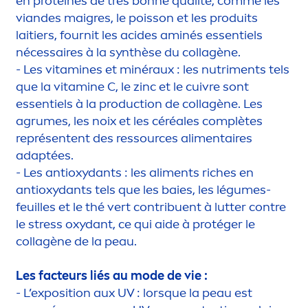
en protéines de très bonne qualité, comme les
viandes maigres, le poisson et les produits
laitiers, fournit les acides aminés essentiels
nécessaires à la synthèse du collagène.
- Les
vitamin
es et minéraux : les nutri
men
ts tels
que la
vitamin
e C, le zinc et le cuivre sont
essentiels à la production de collagène. Les
agrumes, les noix et les céréales complètes
représentent des ressources ali
men
taires
adaptées.
- Les antioxydants : les ali
men
ts riches en
antioxydants tels que les baies, les légumes-
feuilles et le thé vert contribuent à lutter contre
le
stress
oxydant, ce qui aide à protéger le
collagène de la peau.
Les facteurs liés au mode de vie :
- L’exposition aux UV : lorsque la peau est