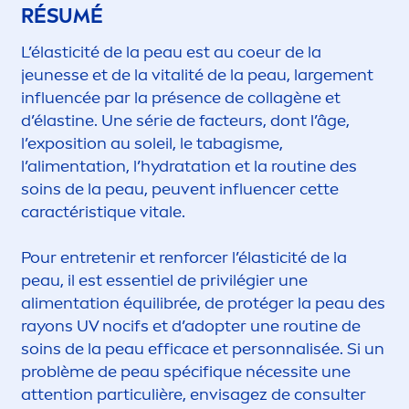
RÉSUMÉ
L’élasticité de la peau est au coeur de la
jeunesse et de la
vital
ité de la peau, large
men
t
influencée par la présence de collagène et
d’élastine. Une série de facteurs, dont l’âge,
l’exposition au soleil, le tabagisme,
l’ali
men
tation, l’
hydra
tation et la routine des
soins de la peau, peuvent influencer cette
caractérist
iq
ue
vital
e.
Pour entretenir et renforcer l’élasticité de la
peau, il est essentiel de privilégier une
ali
men
tation équilibrée, de protéger la peau des
rayons UV nocifs et d’adopter une routine de
soins de la peau efficace et personnalisée. Si un
problème de peau spécif
iq
ue nécessite une
attention particulière, envisagez de consulter