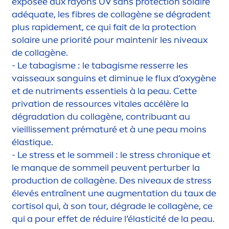
exposée aux rayons UV sans
protect
ion solaire
adéquate, les fibres de collagène se dégradent
plus rapide
men
t, ce qui fait de la
protect
ion
solaire une priorité pour maintenir les
nivea
ux
de collagène.
- Le tabagisme : le tabagisme resserre les
vaisseaux sanguins et diminue le flux d’oxygène
et de nutri
men
ts essentiels à la peau. Cette
privation de ressources
vital
es accélère la
dégradation du collagène, contribuant au
vieillisse
men
t prématuré et à une peau moins
élast
iq
ue.
- Le
stress
et le sommeil : le
stress
chron
iq
ue et
le manque de sommeil peuvent perturber la
production de collagène. Des
nivea
ux de
stress
élevés entraînent une aug
men
tation du taux de
cortisol qui, à son tour, dégrade le collagène, ce
qui a pour effet de réduire l’élasticité de la peau.