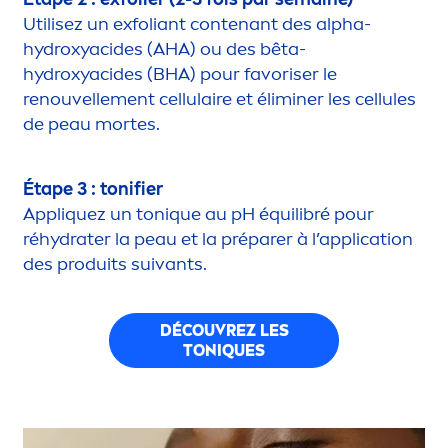
Utilisez un exfoliant contenant des alpha-
hydro
xyacides (AHA) ou des bêta-
hydro
xyacides (BHA) pour favoriser le
renouvelle
men
t cellulaire et éliminer les cellules
de peau mortes.
Étape 3 : tonifier
Appl
iq
uez un ton
iq
ue au pH équilibré pour
ré
hydra
ter la peau et la préparer à l’application
des produits suivants.
DÉCOUVREZ LES
TON
IQ
UES