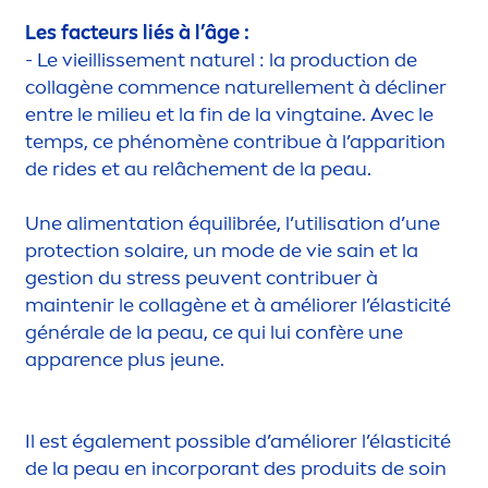
Les facteurs liés à l’âge :
- Le vieillisse
men
t naturel : la production de
collagène com
men
ce naturelle
men
t à décliner
entre le milieu et la fin de la vingtaine. Avec le
temps, ce phénomène contribue à l’apparition
de rides et au relâche
men
t de la peau.
Une ali
men
tation équilibrée, l’utilisation d’une
protect
ion solaire, un mode de vie sain et la
gestion du
stress
peuvent contribuer à
maintenir le collagène et à améliorer l’élasticité
générale de la peau, ce qui lui confère une
apparence plus jeune.
Il est égale
men
t possible d’améliorer l’élasticité
de la peau en incorporant des produits de soin