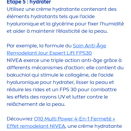
Étape 5 :
hydra
ter
Utilisez une crème
hydra
tante contenant des
élé
men
ts
hydra
tants tels que l’acide
hyaluron
iq
ue et la glycérine pour fixer l’humidité
et aider à maintenir l’élasticité de la peau.
Par exemple, la formule du
Soin Anti-Âge
Remodelant Jour Expert Lift FPS30
NIVEA
exerce une triple action anti-âge grâce à
differents mécanismes d'action: elle contient du
bakuchiol qui stimule le collagène, de l'acide
hyaluron
iq
ue pour
hydra
ter, lisser la peau et
réduire les rides et un FPS 30 pour combattre
les effets des rayons UV et lutter contre le
relâche
men
t de la peau.
Découvrez
Q10 Multi Power 4-En-1 Fermeté +
Effet remodelant
NIVEA
, une crème
hydra
tante